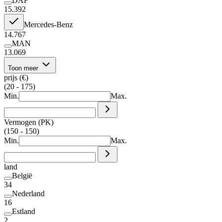
DAF
15.392
Mercedes-Benz
14.767
MAN
13.069
Toon meer
prijs (€)
(20 - 175)
Min.
Max.
Vermogen (PK)
(150 - 150)
Min.
Max.
land
België
34
Nederland
16
Estland
2