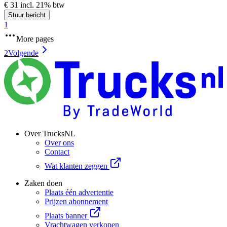
€ 31 incl. 21% btw
Stuur bericht
1
More pages
2
Volgende
Over TrucksNL
Over ons
Contact
Wat klanten zeggen
Zaken doen
Plaats één advertentie
Prijzen abonnement
Plaats banner
Vrachtwagen verkopen