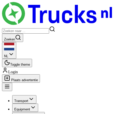
Zoeken
NL
Toggle theme
Login
Plaats advertentie
Transport
Equipment