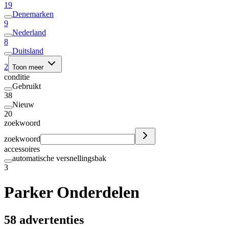
19
Denemarken
9
Nederland
8
Duitsland
2
Toon meer
conditie
Gebruikt
38
Nieuw
20
zoekwoord
zoekwoord
accessoires
automatische versnellingsbak
3
Parker Onderdelen
58 advertenties