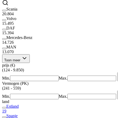
Scania
20.804
Volvo
15.495
DAF
15.394
Mercedes-Benz
14.726
MAN
13.070
Toon meer
prijs (€)
(124 - 9.850)
Min.
Max.
Vermogen (PK)
(241 - 559)
Min.
Max.
land
Estland
19
Spanje