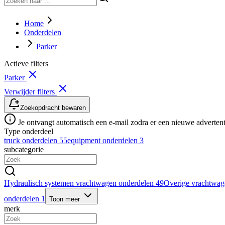
Home
Onderdelen
Parker
Actieve filters
Parker
Verwijder filters
Zoekopdracht bewaren
Je ontvangt automatisch een e-mail zodra er een nieuwe advertenti
Type onderdeel
truck onderdelen
55
equipment onderdelen
3
subcategorie
Hydraulisch systemen vrachtwagen onderdelen
49
Overige vrachtwag
onderdelen
1
Toon meer
merk