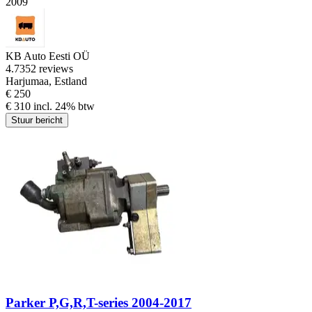
2009
KB Auto Eesti OÜ
4.7
352 reviews
Harjumaa, Estland
€ 250
€ 310 incl. 24% btw
Stuur bericht
Parker P,G,R,T-series 2004-2017