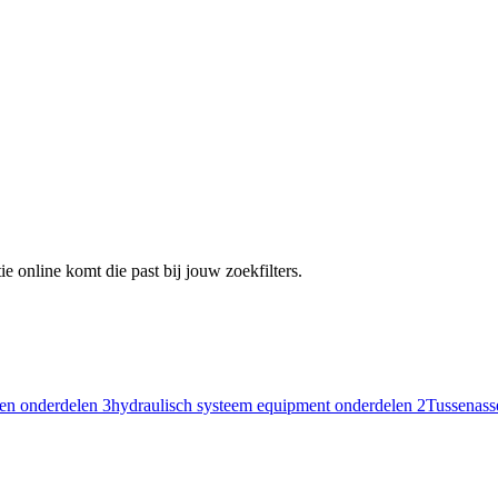
e online komt die past bij jouw zoekfilters.
en onderdelen
3
hydraulisch systeem equipment onderdelen
2
Tussenass