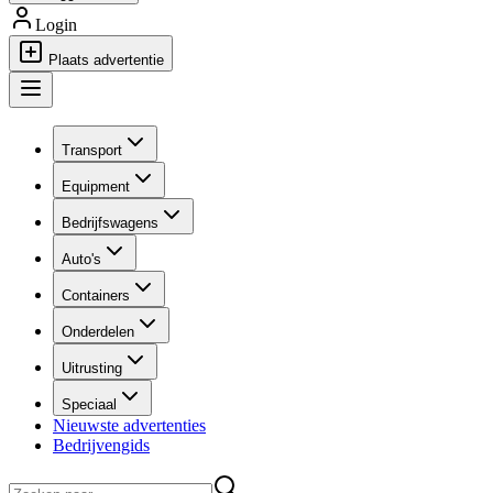
Login
Plaats advertentie
Transport
Equipment
Bedrijfswagens
Auto's
Containers
Onderdelen
Uitrusting
Speciaal
Nieuwste advertenties
Bedrijvengids