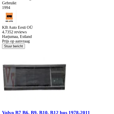
Gebruikt
1994
KB Auto Eesti OÜ
4.7
352 reviews
Harjumaa, Estland
Prijs op aanvraag
Stuur bericht
Volvo B7 B6, B9, B10, B12 bus 1978-2011