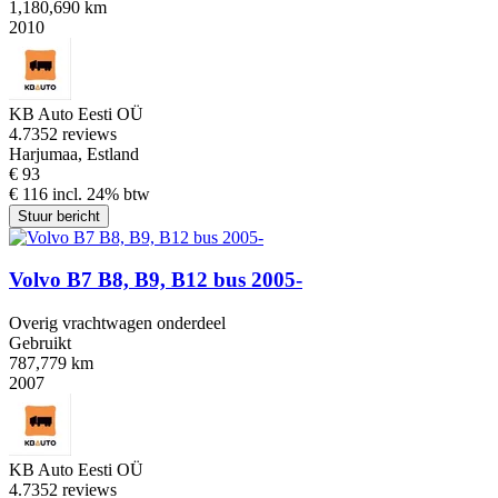
1,180,690 km
2010
KB Auto Eesti OÜ
4.7
352 reviews
Harjumaa, Estland
€ 93
€ 116 incl. 24% btw
Stuur bericht
Volvo B7 B8, B9, B12 bus 2005-
Overig vrachtwagen onderdeel
Gebruikt
787,779 km
2007
KB Auto Eesti OÜ
4.7
352 reviews