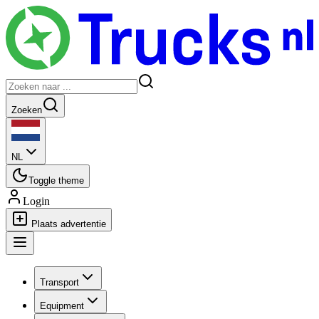
Zoeken
NL
Toggle theme
Login
Plaats advertentie
Transport
Equipment