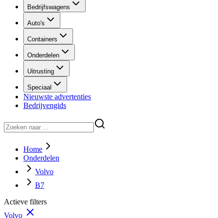
Bedrijfswagens
Auto's
Containers
Onderdelen
Uitrusting
Speciaal
Nieuwste advertenties
Bedrijvengids
Home
Onderdelen
Volvo
B7
Actieve filters
Volvo