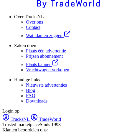
Over TrucksNL
Over ons
Contact
Wat klanten zeggen
Zaken doen
Plaats één advertentie
Prijzen abonnement
Plaats banner
Vrachtwagen verkopen
Handige links
Nieuwste advertenties
Blog
FAQ
Downloads
Login op:
TrucksNL
TradeWorld
Trusted marketplace
Sinds 1998
Klanten beoordelen ons: