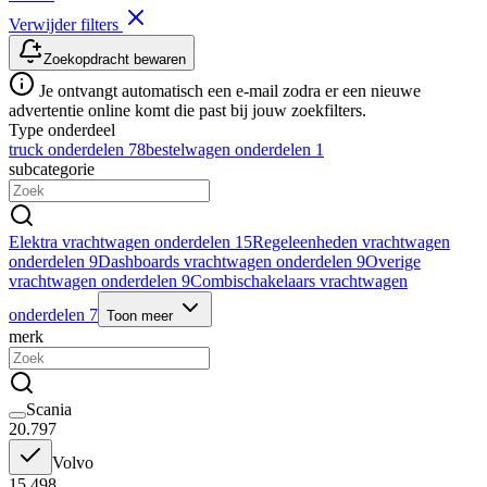
Verwijder filters
Zoekopdracht bewaren
Je ontvangt automatisch een e-mail zodra er een nieuwe
advertentie online komt die past bij jouw zoekfilters.
Type onderdeel
truck onderdelen
78
bestelwagen onderdelen
1
subcategorie
Elektra vrachtwagen onderdelen
15
Regeleenheden vrachtwagen
onderdelen
9
Dashboards vrachtwagen onderdelen
9
Overige
vrachtwagen onderdelen
9
Combischakelaars vrachtwagen
onderdelen
7
Toon meer
merk
Scania
20.797
Volvo
15.498