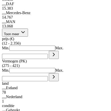
DAF
15.383
Mercedes-Benz
14.767
MAN
13.068
Toon meer
prijs (€)
(12 - 2.356)
Min.
Max.
Vermogen (PK)
(275 - 421)
Min.
Max.
land
Estland
78
Nederland
1
conditie
Gebruikt