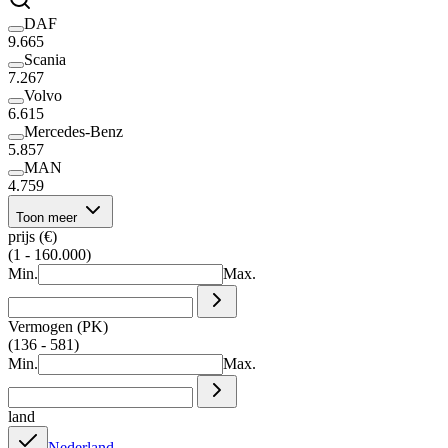
DAF
9.665
Scania
7.267
Volvo
6.615
Mercedes-Benz
5.857
MAN
4.759
Toon meer
prijs (€)
(1 - 160.000)
Min.
Max.
Vermogen (PK)
(136 - 581)
Min.
Max.
land
Nederland