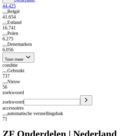
44.425
België
41.654
Estland
16.741
Polen
6.275
Denemarken
6.056
Toon meer
conditie
Gebruikt
737
Nieuw
56
zoekwoord
zoekwoord
accessoires
automatische versnellingsbak
71
ZF Onderdelen | Nederland