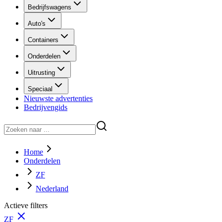
Bedrijfswagens
Auto's
Containers
Onderdelen
Uitrusting
Speciaal
Nieuwste advertenties
Bedrijvengids
Home
Onderdelen
ZF
Nederland
Actieve filters
ZF