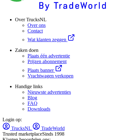
Over TrucksNL
Over ons
Contact
Wat klanten zeggen
Zaken doen
Plaats één advertentie
Prijzen abonnement
Plaats banner
Vrachtwagen verkopen
Handige links
Nieuwste advertenties
Blog
FAQ
Downloads
Login op:
TrucksNL
TradeWorld
Trusted marketplace
Sinds 1998
Klanten beoordelen ons: