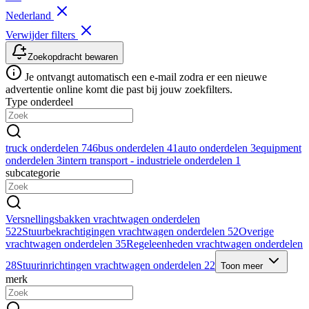
Nederland
Verwijder filters
Zoekopdracht bewaren
Je ontvangt automatisch een e-mail zodra er een nieuwe
advertentie online komt die past bij jouw zoekfilters.
Type onderdeel
truck onderdelen
746
bus onderdelen
41
auto onderdelen
3
equipment
onderdelen
3
intern transport - industriele onderdelen
1
subcategorie
Versnellingsbakken vrachtwagen onderdelen
522
Stuurbekrachtigingen vrachtwagen onderdelen
52
Overige
vrachtwagen onderdelen
35
Regeleenheden vrachtwagen onderdelen
28
Stuurinrichtingen vrachtwagen onderdelen
22
Toon meer
merk