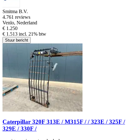
Smitma B.V.
4.7
61 reviews
Venlo, Nederland
€ 1.250
€ 1.513 incl. 21% btw
Stuur bericht
Caterpillar 320F 313E / M315F / / 323E / 325F /
329E / 330F /