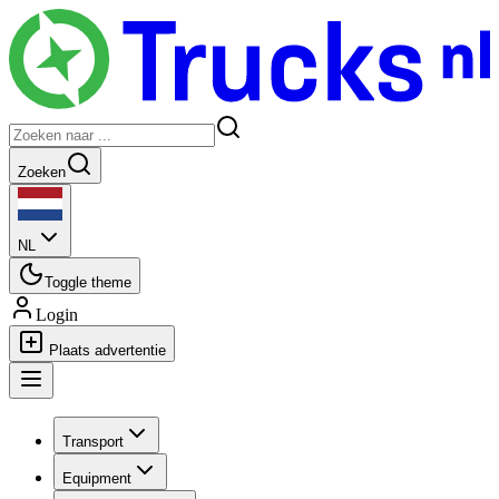
Zoeken
NL
Toggle theme
Login
Plaats advertentie
Transport
Equipment