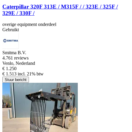
Caterpillar 320F 313E / M315F / / 323E / 325F /
329E / 330F /
overige equipment onderdeel
Gebruikt
Smitma B.V.
4.7
61 reviews
Venlo, Nederland
€ 1.250
€ 1.513 incl. 21% btw
Stuur bericht