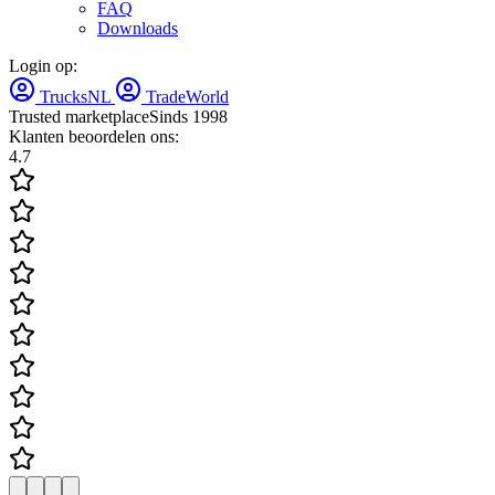
FAQ
Downloads
Login op:
TrucksNL
TradeWorld
Trusted marketplace
Sinds 1998
Klanten beoordelen ons:
4.7