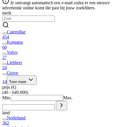
Je ontvangt automatisch een e-mail zodra er een nieuwe
advertentie online komt die past bij jouw zoekfilters.
merk
Caterpillar
454
Komatsu
60
Volvo
27
Liebherr
24
Grove
14
Toon meer
prijs (€)
(40 - 649.000)
Min.
Max.
land
Nederland
362