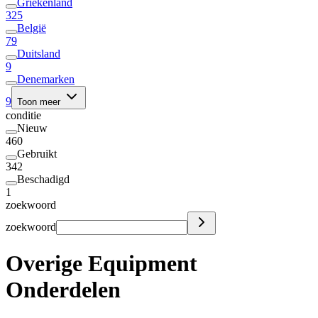
Griekenland
325
België
79
Duitsland
9
Denemarken
9
Toon meer
conditie
Nieuw
460
Gebruikt
342
Beschadigd
1
zoekwoord
zoekwoord
Overige Equipment
Onderdelen