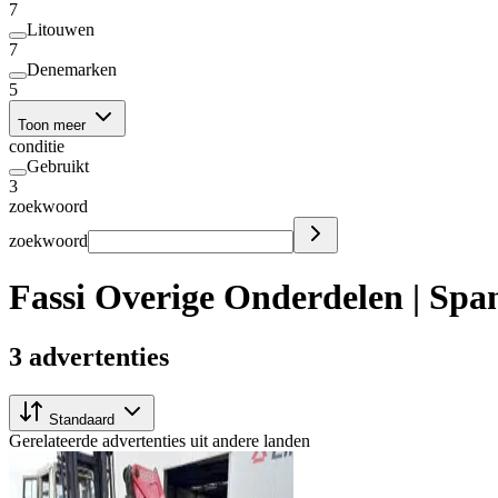
7
Litouwen
7
Denemarken
5
Toon meer
conditie
Gebruikt
3
zoekwoord
zoekwoord
Fassi Overige Onderdelen | Spa
3 advertenties
Standaard
Gerelateerde advertenties uit andere landen