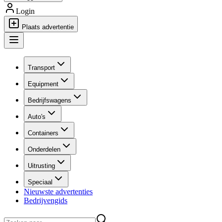
Login
Plaats advertentie
Transport
Equipment
Bedrijfswagens
Auto's
Containers
Onderdelen
Uitrusting
Speciaal
Nieuwste advertenties
Bedrijvengids