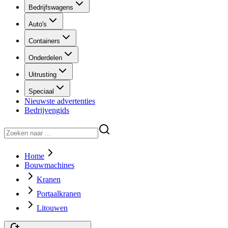
Bedrijfswagens
Auto's
Containers
Onderdelen
Uitrusting
Speciaal
Nieuwste advertenties
Bedrijvengids
Home
Bouwmachines
Kranen
Portaalkranen
Litouwen