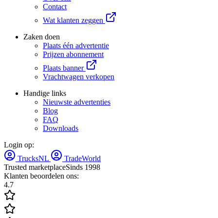
Contact
Wat klanten zeggen
Zaken doen
Plaats één advertentie
Prijzen abonnement
Plaats banner
Vrachtwagen verkopen
Handige links
Nieuwste advertenties
Blog
FAQ
Downloads
Login op:
TrucksNL
TradeWorld
Trusted marketplace
Sinds 1998
Klanten beoordelen ons:
4.7