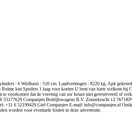
cylinders : 6 Wielbasis : 510 cm. Laadvermogen : 8220 kg. Apk gekeurd
Ruime kist Spoilers 1 laag voor koeien U bent van harte welkom bij C
m te voorkomen dat de voertuig van uw keuze niet gereserveerd of verko
+31 6 53177629 Companjen Bedrijfswagens B.V. Zonnekracht 12 7671RP
: +31 6 52199429 Giel Companjen E-mail: info@companjen.nl Ondanks 
uden worden voor eventuele fouten in deze advertentie.