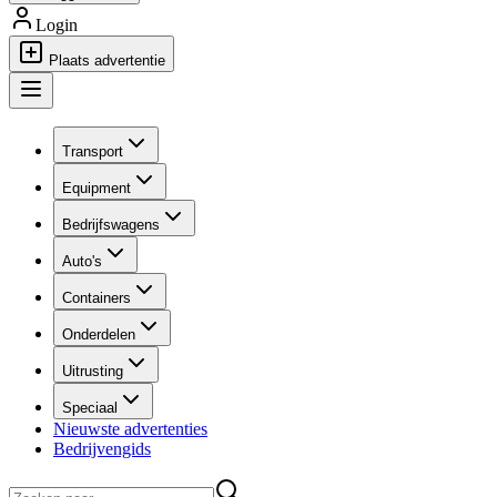
Login
Plaats advertentie
Transport
Equipment
Bedrijfswagens
Auto's
Containers
Onderdelen
Uitrusting
Speciaal
Nieuwste advertenties
Bedrijvengids