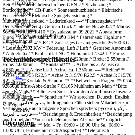
10.320 kg
Bett * Digitaler Fahrtenschreiber: GEN 2 * Sitzheizung *
Laadvermogen:
Bordcomputer * CB-Funk * Sonnenschutzblende * Elektrische
16.180 kg
Fensterheber * Elektrische Spiegelverstellung *
Max. gewicht:
Multifunktionslenkrad * Lederlenkrad ----**Fahrzeugdaten***
26.500 kg
Deutsches Fahrzeug / German Truck * Interne Nr.: ak054 * Marke:
Afmetingen totaal:
Scania * Model: R410 * Erstzulassung: 09.2021 * Abgasnorm:
(B) 255 cm x (H) 400 cm
Euro6 * Kilometerstand: 740.000 KM * Fahrerhaus: HighLine *
Cilinder inhoud:
Leergewicht: 11.415 KG * Zulässiges Gesamtgewicht: 26.500 KG
12.742 cc
* Leistung: 302 KW * Federung: Luft // Luft * Getriebe: Automatik
* Antrieb: 6x2 * Kraftstoff: LNG * Hubraum: 12.742 L * Farbe:
Technische specificaties
weiß ----**Maße außen*** Länge: 9.620mm // Breite: 2.550mm //
Höhe: 4.000mm ----**Radstand*** 1. Achse bis 2. Achse: ca.
4.850mm * 2. Achse bis 3. Achse: ca. 1.350mm ----**Reifen***
Asconfiguratie:
Achse 1: 385/55 R22,5 * Achse 2: 315/70 R22,5 * Achse 3: 315/70
6x4
R22,5 ----**Kontakt & Standort ** **Bei weiteren Fragen: **0174-
Aantal assen:
9265688 Ernst-Abbe-Straße 7 63165 Mühlheim am Main **Bitte
3
keine E-Mails.** Bitte lesen Sie sich vor dem Anruf unsere Inserate
Transmissie:
sorgfältig durch.----**Sprachen ** Wir sprechen: Deutsch, English,
Automaat
Français, پښتو, افغانی In dringenden Fällen stehen Mitarbeiter zur
Vermogen:
Verfügung, die auch folgende Sprachen sprechen: русский, اُردُو‎,
302 kW
فارسی, العربية----**Besichtigung & Erreichbarkeit **Besichtigung
und Probefahrt **nur nach telefonischer Absprache** möglich.
Uitrusting
**Öffnungszeiten:** Mo. – Fr.: 09:00 – 18:00 Uhr Sa.: 08:00 –
13:00 Uhr (Termine nur nach Absprache) **Telefonisch