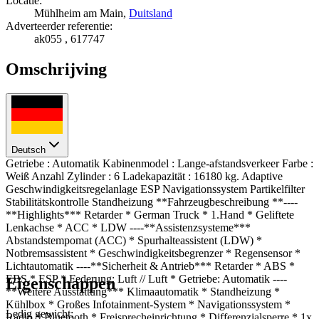
Locatie:
Mühlheim am Main,
Duitsland
Adverteerder referentie:
ak055 , 617747
Omschrijving
Deutsch
Getriebe : Automatik Kabinenmodel : Lange-afstandsverkeer Farbe :
Weiß Anzahl Zylinder : 6 Ladekapazität : 16180 kg. Adaptive
Geschwindigkeitsregelanlage ESP Navigationssystem Partikelfilter
Stabilitätskontrolle Standheizung **Fahrzeugbeschreibung **----
**Highlights*** Retarder * German Truck * 1.Hand * Geliftete
Lenkachse * ACC * LDW ----**Assistenzsysteme***
Abstandstempomat (ACC) * Spurhalteassistent (LDW) *
Notbremsassistent * Geschwindigkeitsbegrenzer * Regensensor *
Lichtautomatik ----**Sicherheit & Antrieb*** Retarder * ABS *
EBS * ESP * Federung: Luft // Luft * Getriebe: Automatik ----
Eigenschappen
**Weitere Ausstattung*** Klimaautomatik * Standheizung *
Kühlbox * Großes Infotainment-System * Navigationssystem *
Ledig gewicht:
Radio * Bluetooth * Freisprecheinrichtung * Differenzialsperre * 1x