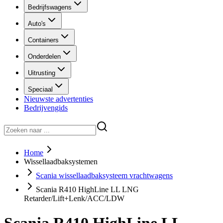
Bedrijfswagens
Auto's
Containers
Onderdelen
Uitrusting
Speciaal
Nieuwste advertenties
Bedrijvengids
Home
Wissellaadbaksystemen
Scania wissellaadbaksysteem vrachtwagens
Scania R410 HighLine LL LNG
Retarder/Lift+Lenk/ACC/LDW
Scania R410 HighLine LL