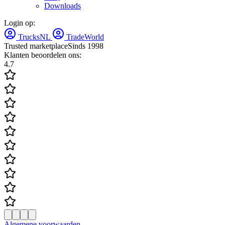
Downloads
Login op:
TrucksNL
TradeWorld
Trusted marketplace
Sinds 1998
Klanten beoordelen ons:
4.7
Algemene voorwaarden