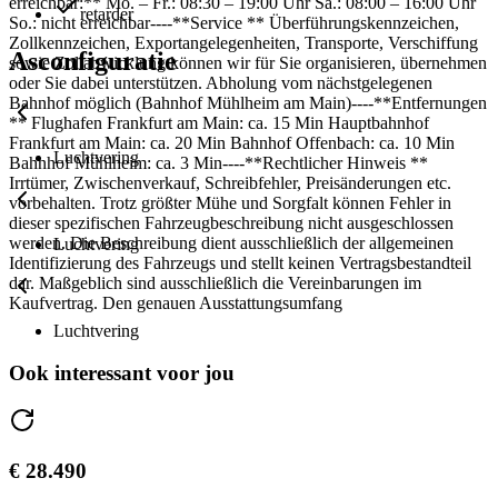
erreichbar:** Mo. – Fr.: 08:30 – 19:00 Uhr Sa.: 08:00 – 16:00 Uhr
retarder
So.: nicht erreichbar----**Service ** Überführungskennzeichen,
Zollkennzeichen, Exportangelegenheiten, Transporte, Verschiffung
Asconfiguratie
sowie Zollabwicklung können wir für Sie organisieren, übernehmen
oder Sie dabei unterstützen. Abholung vom nächstgelegenen
Bahnhof möglich (Bahnhof Mühlheim am Main)----**Entfernungen
** Flughafen Frankfurt am Main: ca. 15 Min Hauptbahnhof
Frankfurt am Main: ca. 20 Min Bahnhof Offenbach: ca. 10 Min
Luchtvering
Bahnhof Mühlheim: ca. 3 Min----**Rechtlicher Hinweis **
Irrtümer, Zwischenverkauf, Schreibfehler, Preisänderungen etc.
vorbehalten. Trotz größter Mühe und Sorgfalt können Fehler in
dieser spezifischen Fahrzeugbeschreibung nicht ausgeschlossen
werden. Die Beschreibung dient ausschließlich der allgemeinen
Luchtvering
Identifizierung des Fahrzeugs und stellt keinen Vertragsbestandteil
dar. Maßgeblich sind ausschließlich die Vereinbarungen im
Kaufvertrag. Den genauen Ausstattungsumfang
Luchtvering
Ook interessant voor jou
€ 28.490