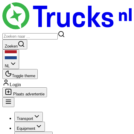
Zoeken
NL
Toggle theme
Login
Plaats advertentie
Transport
Equipment