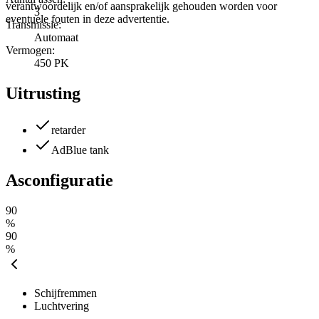
verantwoordelijk en/of aansprakelijk gehouden worden voor
3
eventuele fouten in deze advertentie.
Transmissie:
Automaat
Vermogen:
450 PK
Uitrusting
retarder
AdBlue tank
Asconfiguratie
90
%
90
%
Schijfremmen
Luchtvering