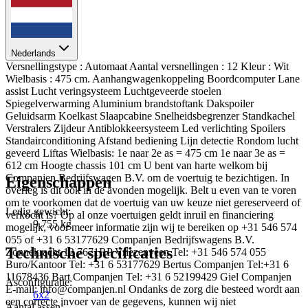
Nederlands
Versnellingstype : Automaat Aantal versnellingen : 12 Kleur : Wit
Wielbasis : 475 cm. Aanhangwagenkoppeling Boordcomputer Lane
assist Lucht veringsysteem Luchtgeveerde stoelen
Spiegelverwarming Aluminium brandstoftank Dakspoiler
Geluidsarm Koelkast Slaapcabine Snelheidsbegrenzer Standkachel
Verstralers Zijdeur Antiblokkeersysteem Led verlichting Spoilers
Standairconditioning Afstand bediening Lijn detectie Rondom lucht
geveerd Liftas Wielbasis: 1e naar 2e as = 475 cm 1e naar 3e as =
612 cm Hoogte chassis 101 cm U bent van harte welkom bij
Companjen Bedrijfswagen B.V. om de voertuig te bezichtigen. In
Eigenschappen
overleg is dit ook in de avonden mogelijk. Belt u even van te voren
om te voorkomen dat de voertuig van uw keuze niet gereserveerd of
Ledig gewicht:
verkocht is? Op al onze voertuigen geldt inruil en financiering
9.755 kg
mogelijk, voor meer informatie zijn wij te bereiken op +31 546 574
055 of +31 6 53177629 Companjen Bedrijfswagens B.V.
Technische specificaties
Zonnekracht 12 7671RP Vriezenveen Tel: +31 546 574 055
Buro/Kantoor Tel: +31 6 53177629 Bertus Companjen Tel:+31 6
11678436 Bart Companjen Tel: +31 6 52199429 Giel Companjen
Asconfiguratie:
E-mail: info@companjen.nl Ondanks de zorg die besteed wordt aan
6x2
een correcte invoer van de gegevens, kunnen wij niet
Aantal assen: