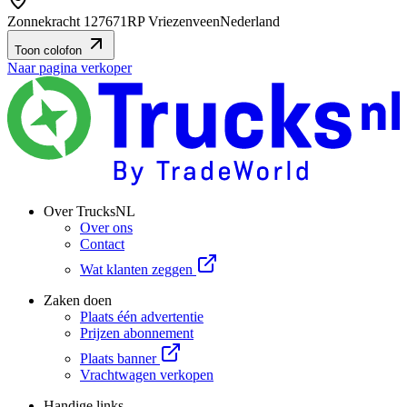
Zonnekracht 12
7671RP Vriezenveen
Nederland
Toon colofon
Naar pagina verkoper
Over TrucksNL
Over ons
Contact
Wat klanten zeggen
Zaken doen
Plaats één advertentie
Prijzen abonnement
Plaats banner
Vrachtwagen verkopen
Handige links