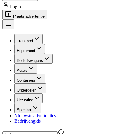
Login
Plaats advertentie
Transport
Equipment
Bedrijfswagens
Auto's
Containers
Onderdelen
Uitrusting
Speciaal
Nieuwste advertenties
Bedrijvengids