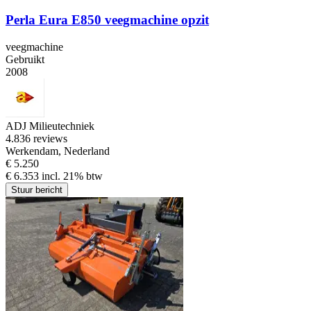
Perla Eura E850 veegmachine opzit
veegmachine
Gebruikt
2008
ADJ Milieutechniek
4.8
36 reviews
Werkendam, Nederland
€ 5.250
€ 6.353 incl. 21% btw
Stuur bericht