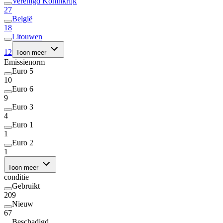
Verenigd Koninkrijk
27
België
18
Litouwen
12
Toon meer
Emissienorm
Euro 5
10
Euro 6
9
Euro 3
4
Euro 1
1
Euro 2
1
Toon meer
conditie
Gebruikt
209
Nieuw
67
Beschadigd