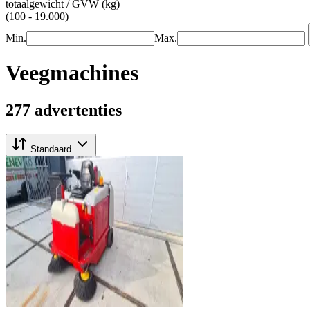
totaalgewicht / GVW (kg)
(100 - 19.000)
Min.
Max.
Veegmachines
277 advertenties
Standaard