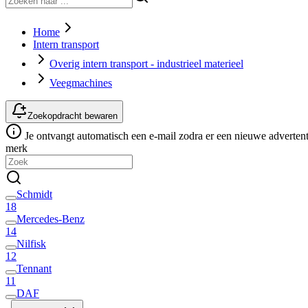
Home
Intern transport
Overig intern transport - industrieel materieel
Veegmachines
Zoekopdracht bewaren
Je ontvangt automatisch een e-mail zodra er een nieuwe advertenti
merk
Schmidt
18
Mercedes-Benz
14
Nilfisk
12
Tennant
11
DAF