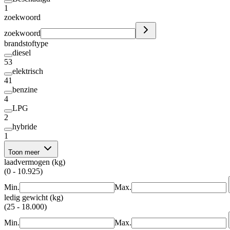
1
zoekwoord
zoekwoord
brandstoftype
diesel
53
elektrisch
41
benzine
4
LPG
2
hybride
1
Toon meer
laadvermogen (kg)
(0 - 10.925)
Min.
Max.
ledig gewicht (kg)
(25 - 18.000)
Min.
Max.