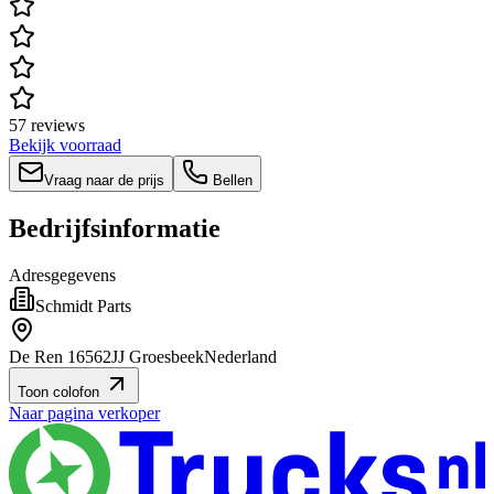
57 reviews
Bekijk voorraad
Vraag naar de prijs
Bellen
Bedrijfsinformatie
Adresgegevens
Schmidt Parts
De Ren 1
6562JJ Groesbeek
Nederland
Toon colofon
Naar pagina verkoper