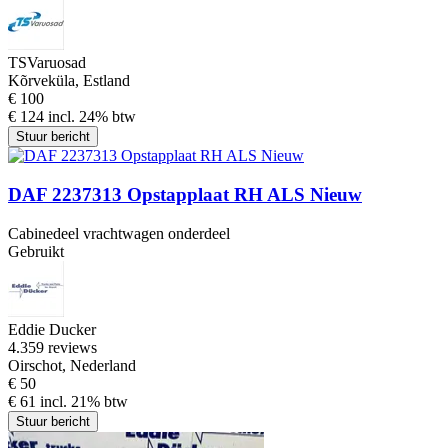
TSVaruosad
Kõrveküla, Estland
€ 100
€ 124 incl. 24% btw
Stuur bericht
DAF 2237313 Opstapplaat RH ALS Nieuw
Cabinedeel vrachtwagen onderdeel
Gebruikt
Eddie Ducker
4.3
59 reviews
Oirschot, Nederland
€ 50
€ 61 incl. 21% btw
Stuur bericht