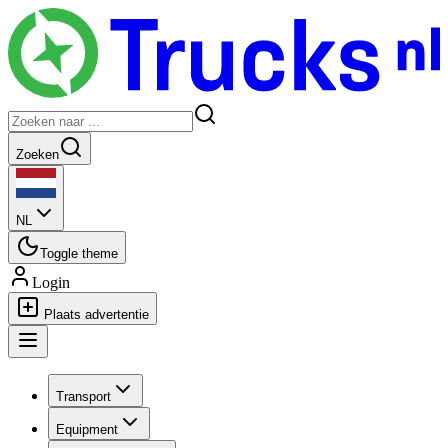
Zoeken
NL
Toggle theme
Login
Plaats advertentie
Transport
Equipment