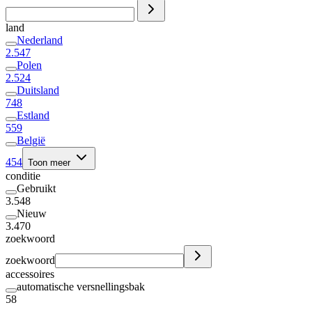
land
Nederland
2.547
Polen
2.524
Duitsland
748
Estland
559
België
454
Toon meer
conditie
Gebruikt
3.548
Nieuw
3.470
zoekwoord
zoekwoord
accessoires
automatische versnellingsbak
58