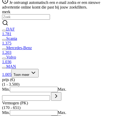
Je ontvangt automatisch een e-mail zodra er een nieuwe
advertentie online komt die past bij jouw zoekfilters.
merk
DAF
1.781
Scania
1.375
Mercedes-Benz
1.203
Volvo
1.036
MAN
1.005
Toon meer
prijs (€)
(1 - 3.500)
Min.
Max.
Vermogen (PK)
(170 - 651)
Min.
Max.