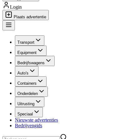
Login
Plaats advertentie
Transport
Equipment
Bedrijfswagens
Auto's
Containers
Onderdelen
Uitrusting
Speciaal
Nieuwste advertenties
Bedrijvengids