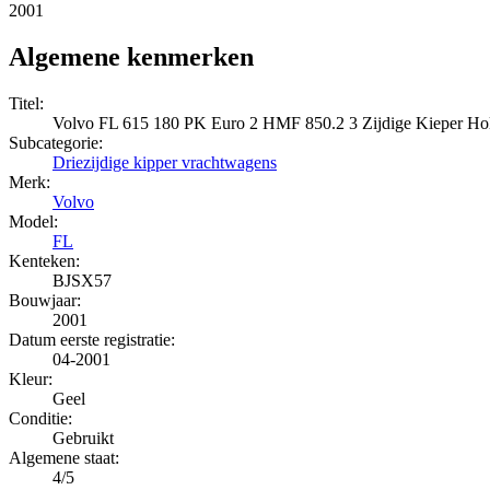
2001
Algemene kenmerken
Titel:
Volvo FL 615 180 PK Euro 2 HMF 850.2 3 Zijdige Kieper Ho
Subcategorie:
Driezijdige kipper vrachtwagens
Merk:
Volvo
Model:
FL
Kenteken:
BJSX57
Bouwjaar:
2001
Datum eerste registratie:
04-2001
Kleur:
Geel
Conditie:
Gebruikt
Algemene staat:
4/5