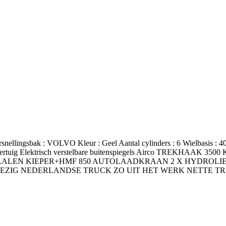
ersnellingsbak : VOLVO Kleur : Geel Aantal cylinders : 6 Wielbasis 
TW voertuig Elektrisch verstelbare buitenspiegels Airco TREKH
ALEN KIEPER+HMF 850 AUTOLAADKRAAN 2 X HYDROLIES
G NEDERLANDSE TRUCK ZO UIT HET WERK NETTE TR