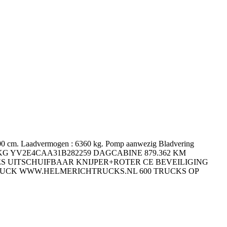
: 400 cm. Laadvermogen : 6360 kg. Pomp aanwezig Bladvering
AAK 3500 KG YV2E4CAA31B282259 DAGCABINE 879.362 KM
 UITSCHUIFBAAR KNIJPER+ROTER CE BEVEILIGING
UCK WWW.HELMERICHTRUCKS.NL 600 TRUCKS OP