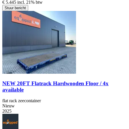
€ 5.445 incl. 21% btw
Stuur bericht
NEW 20FT Flatrack Hardwooden Floor / 4x
available
flat rack zeecontainer
Nieuw
2025