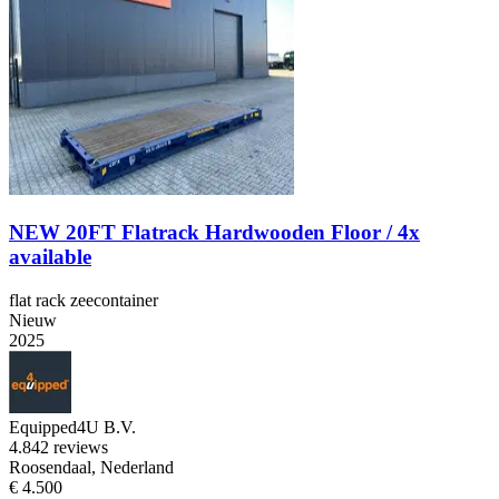
NEW 20FT Flatrack Hardwooden Floor / 4x
available
flat rack zeecontainer
Nieuw
2025
Equipped4U B.V.
4.8
42 reviews
Roosendaal, Nederland
€ 4.500