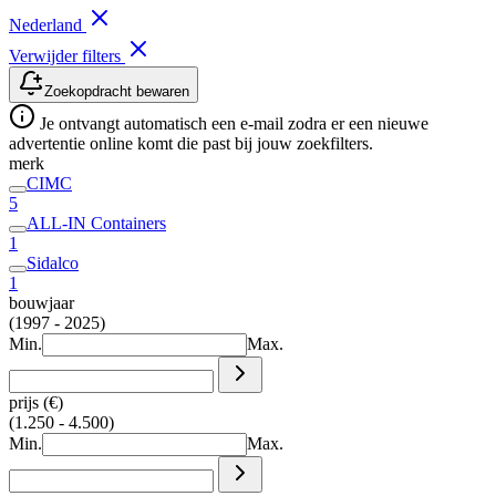
Nederland
Verwijder filters
Zoekopdracht bewaren
Je ontvangt automatisch een e-mail zodra er een nieuwe
advertentie online komt die past bij jouw zoekfilters.
merk
CIMC
5
ALL-IN Containers
1
Sidalco
1
bouwjaar
(1997 - 2025)
Min.
Max.
prijs (€)
(1.250 - 4.500)
Min.
Max.