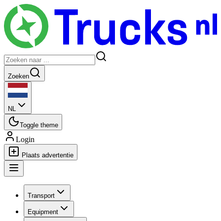
Zoeken
NL
Toggle theme
Login
Plaats advertentie
Transport
Equipment