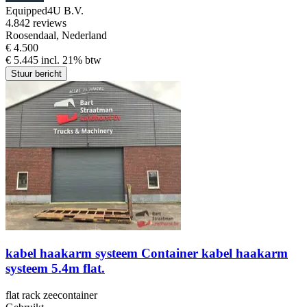
Equipped4U B.V.
4.8
42 reviews
Roosendaal, Nederland
€ 4.500
€ 5.445 incl. 21% btw
Stuur bericht
kabel haakarm systeem Container kabel haakarm
systeem 5.4m flat.
flat rack zeecontainer