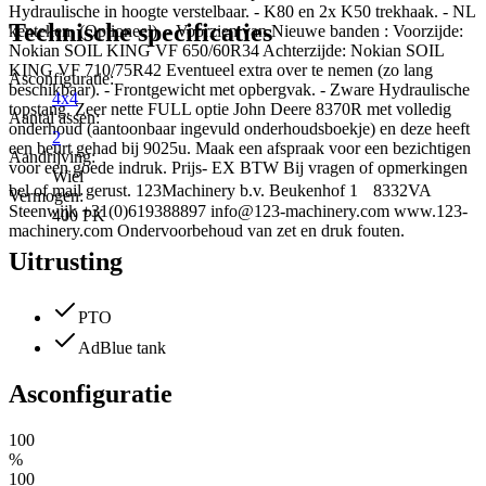
Hydraulische in hoogte verstelbaar. - K80 en 2x K50 trekhaak. - NL
Technische specificaties
kenteken. (Optioneel). - Voorzien van Nieuwe banden : Voorzijde:
Nokian SOIL KING VF 650/60R34 Achterzijde: Nokian SOIL
KING VF 710/75R42 Eventueel extra over te nemen (zo lang
Asconfiguratie:
beschikbaar). - Frontgewicht met opbergvak. - Zware Hydraulische
4x4
topstang. Zeer nette FULL optie John Deere 8370R met volledig
Aantal assen:
onderhoud (aantoonbaar ingevuld onderhoudsboekje) en deze heeft
2
een beurt gehad bij 9025u. Maak een afspraak voor een bezichtigen
Aandrijving:
voor een goede indruk. Prijs- EX BTW Bij vragen of opmerkingen
Wiel
bel of mail gerust. 123Machinery b.v. Beukenhof 1 8332VA
Vermogen:
Steenwijk +31(0)619388897 info@123-machinery.com www.123-
400 PK
machinery.com Ondervoorbehoud van zet en druk fouten.
Uitrusting
PTO
AdBlue tank
Asconfiguratie
100
%
100