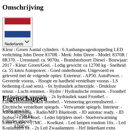
Omschrijving
Nederlands
Kleur : Groen Aantal cylinders : 6 Aanhangwagenkoppeling LED
verlichting John Deere 8370R - Merk: John Deere - Model: 8370R /
8R370. - Urenstand: ca. 9070u. - Brandstofsoort: Diesel - Bouwjaar:
2017 - Kleur: Groen/Geel. - Ledig gewicht: ca 12700 kg - Snelheid
ca. 55 km/u Autopower. - Goed onderhouden. Uitgevoerd en
geleverd met de volgende opties: Exterieur: - AP50. AutoPower. -
Geveerde vooras, - Hoogte en hardheid verstelbare vooras - LS
bediening (Load sens). - 6x hydrauliek achterzijde. - Drukloze
retour. - Lucht remmen. - Hydro / Hydraulische remmen. - Fronthef
incl bediening voorzijde. - 2x hydrauliek naast Fronthef. -
Eigenschappen
Luchtaansluiting naast fronthef. - Vetsmering gecentraliseerd. -
Electrische verstelbare spiegels. - Verwarmde spiegels. Interieur: -
Ledig gewicht:
Airconditioning. - Radio/MP3 Bluetooth. - JD autotrac ready. - JD
12.700 kg
Isobus. - Leder stoel. - Leder bijrijders stoel - Stoelverwarming
Cilinder inhoud:
Extra Opties: - 27MC. - Koelkast. - Led lampen rondom 16x. - Led
9.000 cc
Koplampen 6x. - 2x Led Zwaailampen. - Hef linkerkant extra