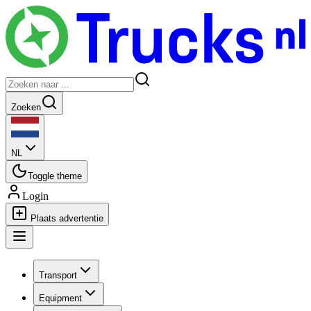
Zoeken
NL
Toggle theme
Login
Plaats advertentie
Transport
Equipment