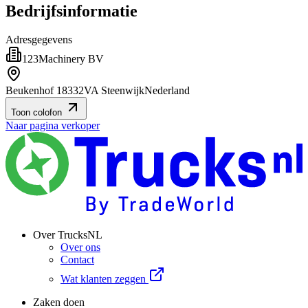
Bedrijfsinformatie
Adresgegevens
123Machinery BV
Beukenhof 1
8332VA Steenwijk
Nederland
Toon colofon
Naar pagina verkoper
Over TrucksNL
Over ons
Contact
Wat klanten zeggen
Zaken doen