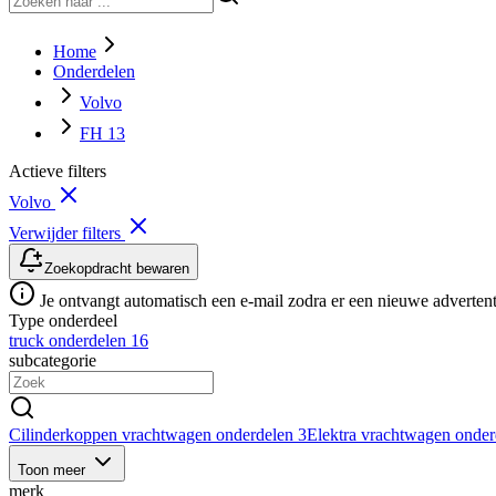
Home
Onderdelen
Volvo
FH 13
Actieve filters
Volvo
Verwijder filters
Zoekopdracht bewaren
Je ontvangt automatisch een e-mail zodra er een nieuwe advertenti
Type onderdeel
truck onderdelen
16
subcategorie
Cilinderkoppen vrachtwagen onderdelen
3
Elektra vrachtwagen onde
Toon meer
merk