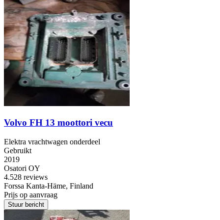
Volvo FH 13 moottori vecu
Elektra vrachtwagen onderdeel
Gebruikt
2019
Osatori OY
4.5
28 reviews
Forssa Kanta-Häme, Finland
Prijs op aanvraag
Stuur bericht