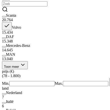
Scania
20.764
Volvo
15.434
DAF
15.348
Mercedes-Benz
14.645
MAN
13.040
Toon meer
prijs (€)
(78 - 1.800)
Min.
Max.
land
Nederland
7
Italië
6