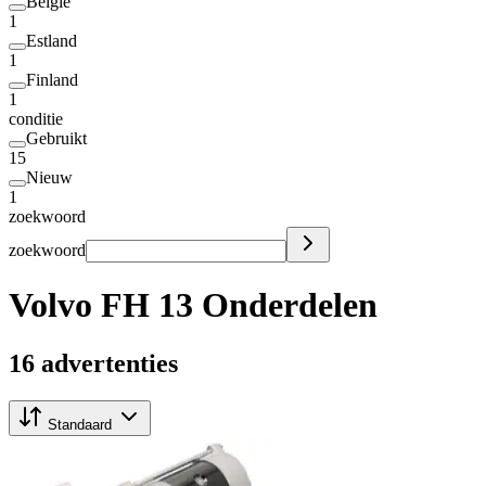
België
1
Estland
1
Finland
1
conditie
Gebruikt
15
Nieuw
1
zoekwoord
zoekwoord
Volvo FH 13 Onderdelen
16 advertenties
Standaard