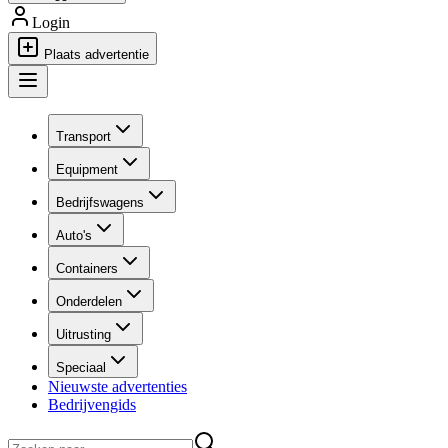
Login
Plaats advertentie
Transport
Equipment
Bedrijfswagens
Auto's
Containers
Onderdelen
Uitrusting
Speciaal
Nieuwste advertenties
Bedrijvengids