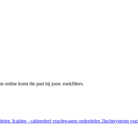
e online komt die past bij jouw zoekfilters.
rdelen
3
cabine - cabinedeel vrachtwagen onderdelen
2
luchtsysteem vr