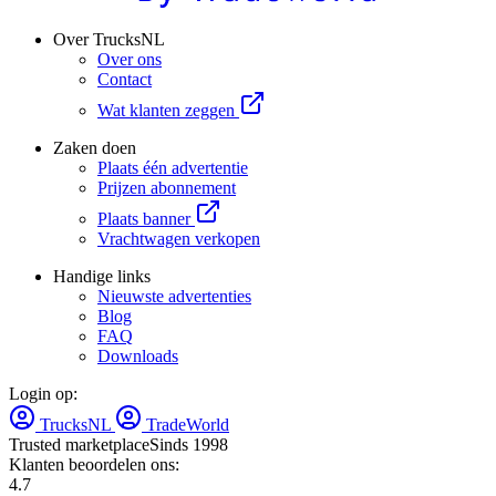
Over TrucksNL
Over ons
Contact
Wat klanten zeggen
Zaken doen
Plaats één advertentie
Prijzen abonnement
Plaats banner
Vrachtwagen verkopen
Handige links
Nieuwste advertenties
Blog
FAQ
Downloads
Login op:
TrucksNL
TradeWorld
Trusted marketplace
Sinds 1998
Klanten beoordelen ons:
4.7