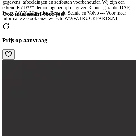
gegevens, afbeeldingen en zetfouten voorbehouden Wij zijn een
erkend KZD*** demontagebedrijf en geven 3 mnd. garantie DAF,
Iveco, MAN, Mercedes, Renault, Scania en Volvo --- Voor meer
Ook interessant voor jou
informatie zie ook onze website WWW.TRUCKPARTS.NL ---
_______________________________________________________
Prijs op aanvraag