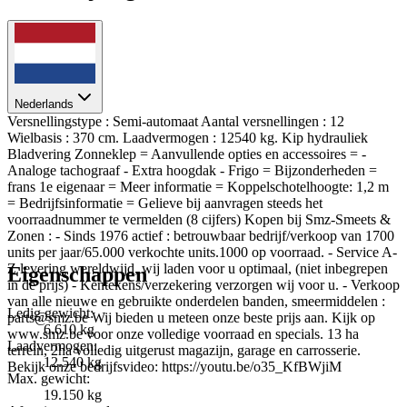
Nederlands
Versnellingstype : Semi-automaat Aantal versnellingen : 12
Wielbasis : 370 cm. Laadvermogen : 12540 kg. Kip hydrauliek
Bladvering Zonneklep = Aanvullende opties en accessoires = -
Analoge tachograaf - Extra hoogdak - Frigo = Bijzonderheden =
frans 1e eigenaar = Meer informatie = Koppelschotelhoogte: 1,2 m
= Bedrijfsinformatie = Gelieve bij aanvragen steeds het
voorraadnummer te vermelden (8 cijfers) Kopen bij Smz-Smeets &
Zonen : - Sinds 1976 actief : betrouwbaar bedrijf/verkoop van 1700
units per jaar/65.000 verkochte units.1000 op voorraad. - Service A-
Z levering wereldwijd, wij laden voor u optimaal, (niet inbegrepen
Eigenschappen
in de prijs) - Kentekens/verzekering verzorgen wij voor u. - Verkoop
van alle nieuwe en gebruikte onderdelen banden, smeermiddelen :
Ledig gewicht:
parts@smz.be Wij bieden u meteen onze beste prijs aan. Kijk op
6.610 kg
www.smz.be voor onze volledige voorraad en specials. 13 ha
Laadvermogen:
terrein, 2ha volledig uitgerust magazijn, garage en carrosserie.
12.540 kg
Bekijk onze bedrijfsvideo: https://youtu.be/o35_KfBWjiM
Max. gewicht:
19.150 kg