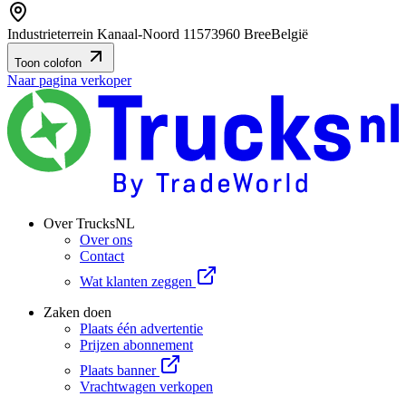
Industrieterrein Kanaal-Noord 1157
3960 Bree
België
Toon colofon
Naar pagina verkoper
Over TrucksNL
Over ons
Contact
Wat klanten zeggen
Zaken doen
Plaats één advertentie
Prijzen abonnement
Plaats banner
Vrachtwagen verkopen