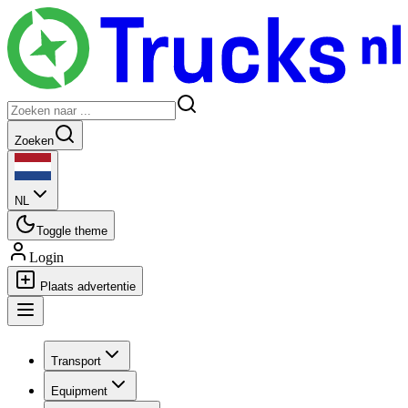
Zoeken
NL
Toggle theme
Login
Plaats advertentie
Transport
Equipment