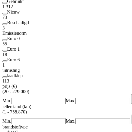
Gebruikt
1.312
Nieuw
73
Beschadigd
3
Emissienorm
Euro 0
55
Euro 1
18
Euro 6
1
uitrusting
laadklep
113
prijs (€)
(20 - 279.000)
Min.
Max.
tellerstand (km)
(1 - 758.870)
Min.
Max.
brandstoftype