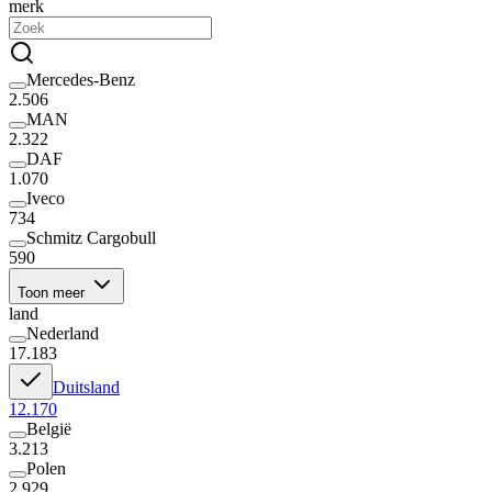
merk
Mercedes-Benz
2.506
MAN
2.322
DAF
1.070
Iveco
734
Schmitz Cargobull
590
Toon meer
land
Nederland
17.183
Duitsland
12.170
België
3.213
Polen
2.929