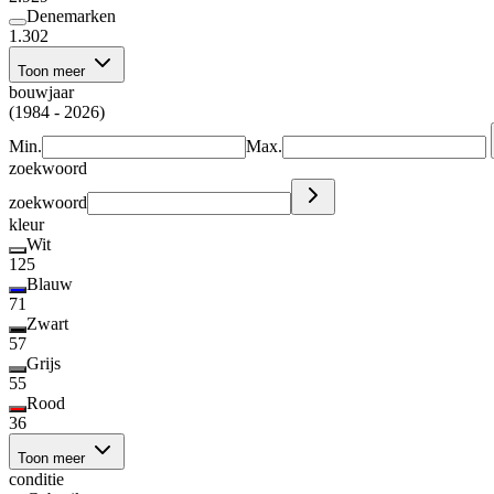
Denemarken
1.302
Toon meer
bouwjaar
(1984 - 2026)
Min.
Max.
zoekwoord
zoekwoord
kleur
Wit
125
Blauw
71
Zwart
57
Grijs
55
Rood
36
Toon meer
conditie