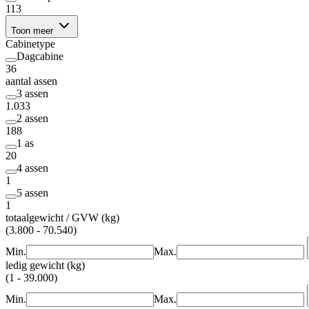
113
Toon meer
Cabinetype
Dagcabine
36
aantal assen
3 assen
1.033
2 assen
188
1 as
20
4 assen
1
5 assen
1
totaalgewicht / GVW (kg)
(3.800 - 70.540)
Min.
Max.
ledig gewicht (kg)
(1 - 39.000)
Min.
Max.