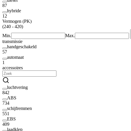
diesel
87
hybride
12
Vermogen (PK)
(240 - 420)
Min.
Max.
transmissie
handgeschakeld
57
automaat
1
accessoires
luchtvering
842
ABS
734
schijfremmen
551
EBS
409
laadklep