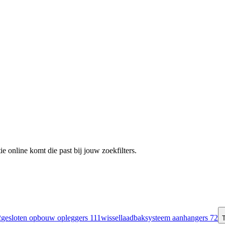
e online komt die past bij jouw zoekfilters.
2
gesloten opbouw opleggers
111
wissellaadbaksysteem aanhangers
72