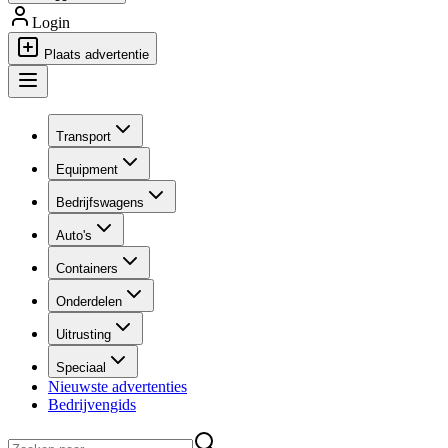
Login
Plaats advertentie
Transport
Equipment
Bedrijfswagens
Auto's
Containers
Onderdelen
Uitrusting
Speciaal
Nieuwste advertenties
Bedrijvengids