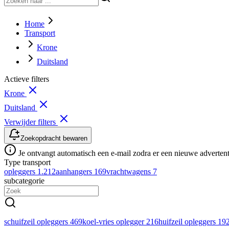
Home
Transport
Krone
Duitsland
Actieve filters
Krone
Duitsland
Verwijder filters
Zoekopdracht bewaren
Je ontvangt automatisch een e-mail zodra er een nieuwe advertenti
Type transport
opleggers
1.212
aanhangers
169
vrachtwagens
7
subcategorie
schuifzeil opleggers
469
koel-vries oplegger
216
huifzeil opleggers
19