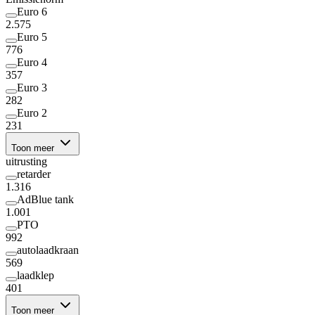
Euro 6
2.575
Euro 5
776
Euro 4
357
Euro 3
282
Euro 2
231
Toon meer
uitrusting
retarder
1.316
AdBlue tank
1.001
PTO
992
autolaadkraan
569
laadklep
401
Toon meer