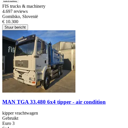
FIS trucks & machinery
4.6
97 reviews
Gomilsko, Slovenië
€ 10.300
Stuur bericht
MAN TGA 33.480 6x4 tipper - air condition
kipper vrachtwagen
Gebruikt
Euro 3