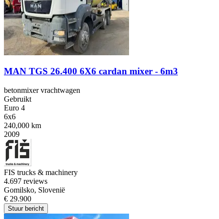
MAN TGS 26.400 6X6 cardan mixer - 6m3
betonmixer vrachtwagen
Gebruikt
Euro 4
6x6
240,000 km
2009
FIS trucks & machinery
4.6
97 reviews
Gomilsko, Slovenië
€ 29.900
Stuur bericht