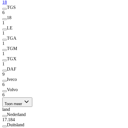
18
TGS
6
18
1
LE
1
TGA
1
TGM
1
TGX
1
DAF
9
Iveco
6
Volvo
6
Toon meer
land
Nederland
17.184
Duitsland