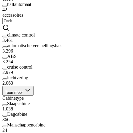
halfautomaat
42
accessoires
climate control
3.461
automatische versnellingsbak
3.296
ABS
3.254
cruise control
2.979
luchtvering
2.063
Toon meer
Cabinetype
Slaapcabine
1.038
Dagcabine
866
Manschappencabine
24