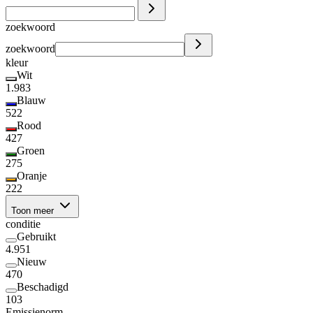
zoekwoord
zoekwoord
kleur
Wit
1.983
Blauw
522
Rood
427
Groen
275
Oranje
222
Toon meer
conditie
Gebruikt
4.951
Nieuw
470
Beschadigd
103
Emissienorm