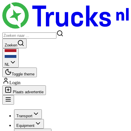
Zoeken
NL
Toggle theme
Login
Plaats advertentie
Transport
Equipment