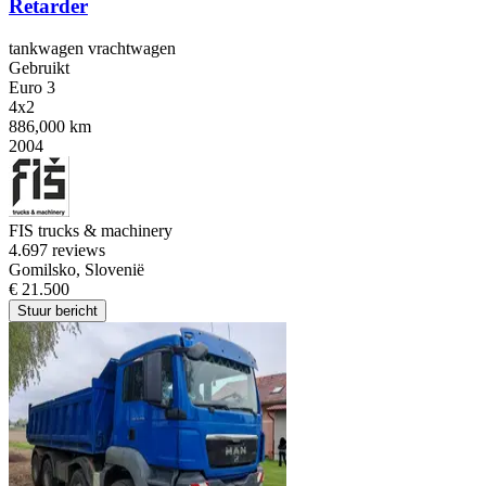
Retarder
tankwagen vrachtwagen
Gebruikt
Euro 3
4x2
886,000 km
2004
FIS trucks & machinery
4.6
97 reviews
Gomilsko, Slovenië
€ 21.500
Stuur bericht