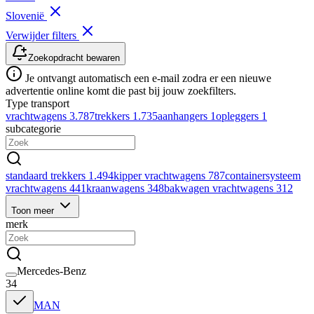
Slovenië
Verwijder filters
Zoekopdracht bewaren
Je ontvangt automatisch een e-mail zodra er een nieuwe
advertentie online komt die past bij jouw zoekfilters.
Type transport
vrachtwagens
3.787
trekkers
1.735
aanhangers
1
opleggers
1
subcategorie
standaard trekkers
1.494
kipper vrachtwagens
787
containersysteem
vrachtwagens
441
kraanwagens
348
bakwagen vrachtwagens
312
Toon meer
merk
Mercedes-Benz
34
MAN