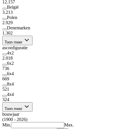
12.157
België
3.213
Polen
2.929
Denemarken
1.302
Toon meer
asconfiguratie
4x2
2.018
6x2
736
6x4
669
8x4
521
4x4
324
Toon meer
bouwjaar
(1900 - 2026)
Min.
Max.