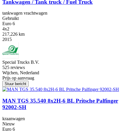
Tankwagen / Tank truck / Fuel Truck
tankwagen vrachtwagen
Gebruikt
Euro 6
4x2
217,226 km
2015
Special Trucks B.V.
5
25 reviews
Wijchen, Nederland
Prijs op aanvraag
Stuur bericht
MAN TGS 35.540 8x2H-6 BL Pritsche Palfinger
92002-SH
kraanwagen
Nieuw
Euro 6