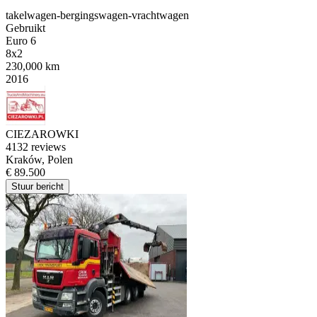
takelwagen-bergingswagen-vrachtwagen
Gebruikt
Euro 6
8x2
230,000 km
2016
CIEZAROWKI
4
132 reviews
Kraków, Polen
€ 89.500
Stuur bericht