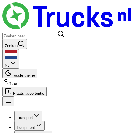
Zoeken
NL
Toggle theme
Login
Plaats advertentie
Transport
Equipment