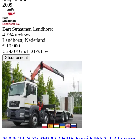
2009
Bart Straatman Landhorst
4.7
34 reviews
Landhorst, Nederland
€ 19.900
€ 24.079 incl. 21% btw
Stuur bericht
MAN TGS 35.360 82 / HDS Fassi F165A.2.22 crane