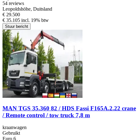
5
4 reviews
Leopoldshöhe, Duitsland
€ 29.500
€ 35.105 incl. 19% btw
Stuur bericht
MAN TGS 35.360 82 / HDS Fassi F165A.2.22 crane
/ Remote control / tow truck 7,8 m
kraanwagen
Gebruikt
Euro 6