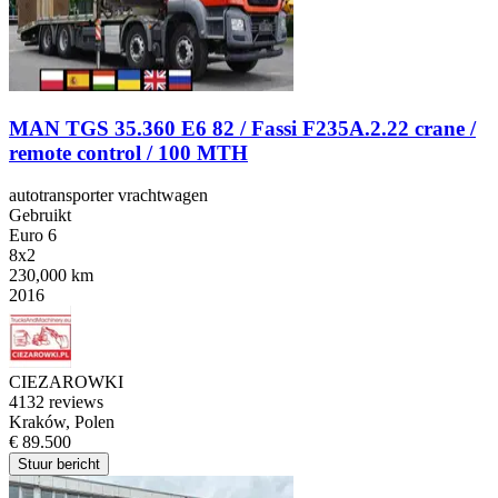
MAN TGS 35.360 E6 82 / Fassi F235A.2.22 crane /
remote control / 100 MTH
autotransporter vrachtwagen
Gebruikt
Euro 6
8x2
230,000 km
2016
CIEZAROWKI
4
132 reviews
Kraków, Polen
€ 89.500
Stuur bericht