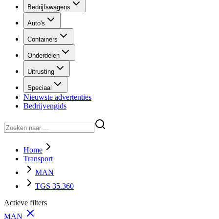
Bedrijfswagens
Auto's
Containers
Onderdelen
Uitrusting
Speciaal
Nieuwste advertenties
Bedrijvengids
Home
Transport
MAN
TGS 35.360
Actieve filters
MAN