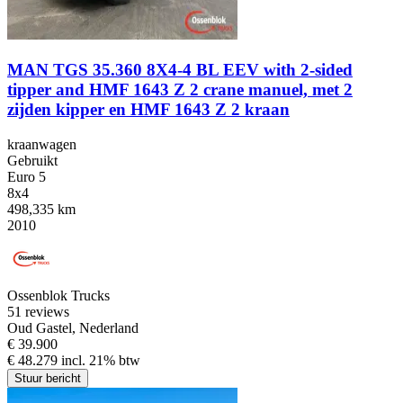
MAN TGS 35.360 8X4-4 BL EEV with 2-sided
tipper and HMF 1643 Z 2 crane manuel, met 2
zijden kipper en HMF 1643 Z 2 kraan
kraanwagen
Gebruikt
Euro 5
8x4
498,335 km
2010
Ossenblok Trucks
5
1 reviews
Oud Gastel, Nederland
€ 39.900
€ 48.279 incl. 21% btw
Stuur bericht