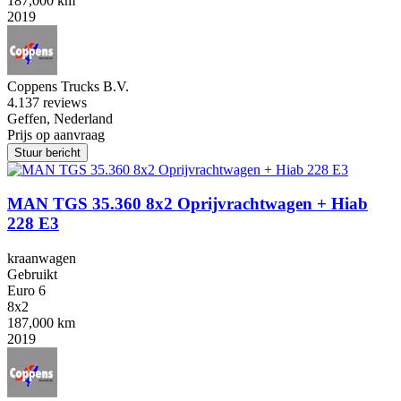
187,000 km
2019
Coppens Trucks B.V.
4.1
37 reviews
Geffen, Nederland
Prijs op aanvraag
Stuur bericht
MAN TGS 35.360 8x2 Oprijvrachtwagen + Hiab
228 E3
kraanwagen
Gebruikt
Euro 6
8x2
187,000 km
2019