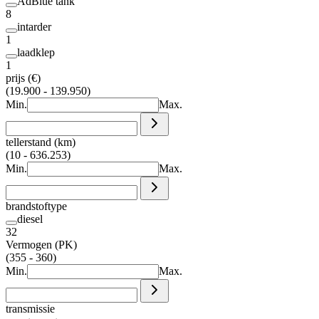
AdBlue tank
8
intarder
1
laadklep
1
prijs (€)
(19.900 - 139.950)
Min.
Max.
tellerstand (km)
(10 - 636.253)
Min.
Max.
brandstoftype
diesel
32
Vermogen (PK)
(355 - 360)
Min.
Max.
transmissie