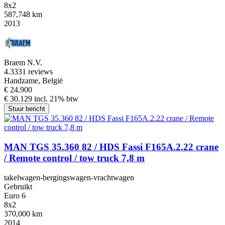
8x2
587,748 km
2013
Braem N.V.
4.3
331 reviews
Handzame, België
€ 24.900
€ 30.129 incl. 21% btw
Stuur bericht
MAN TGS 35.360 82 / HDS Fassi F165A.2.22 crane
/ Remote control / tow truck 7,8 m
takelwagen-bergingswagen-vrachtwagen
Gebruikt
Euro 6
8x2
370,000 km
2014