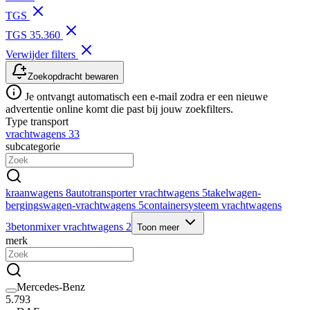
TGS
TGS 35.360
Verwijder filters
Zoekopdracht bewaren
Je ontvangt automatisch een e-mail zodra er een nieuwe
advertentie online komt die past bij jouw zoekfilters.
Type transport
vrachtwagens
33
subcategorie
kraanwagens
8
autotransporter vrachtwagens
5
takelwagen-
bergingswagen-vrachtwagens
5
containersysteem vrachtwagens
3
betonmixer vrachtwagens
2
Toon meer
merk
Mercedes-Benz
5.793