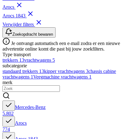
Arocs
Arocs 1843
Verwijder filters
Zoekopdracht bewaren
Je ontvangt automatisch een e-mail zodra er een nieuwe
advertentie online komt die past bij jouw zoekfilters.
Type transport
trekkers
13
vrachtwagens
5
subcategorie
standaard trekkers
13
kipper vrachtwagens
3
chassis cabine
vrachtwagens
1
Veegmachine vrachtwagens
1
merk
Mercedes-Benz
5.802
Arocs
774
Arocs 1843