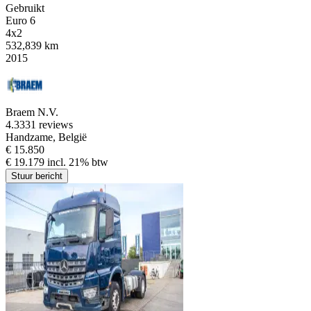
Gebruikt
Euro 6
4x2
532,839 km
2015
Braem N.V.
4.3
331 reviews
Handzame, België
€ 15.850
€ 19.179 incl. 21% btw
Stuur bericht