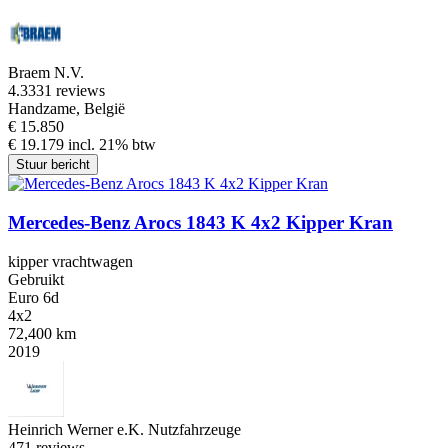
Braem N.V.
4.3
331 reviews
Handzame, België
€ 15.850
€ 19.179 incl. 21% btw
Stuur bericht
Mercedes-Benz Arocs 1843 K 4x2 Kipper Kran
kipper vrachtwagen
Gebruikt
Euro 6d
4x2
72,400 km
2019
Heinrich Werner e.K. Nutzfahrzeuge
4
71 reviews