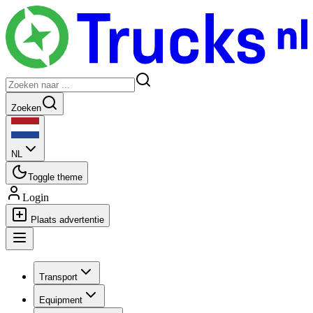
Zoeken
NL
Toggle theme
Login
Plaats advertentie
Transport
Equipment