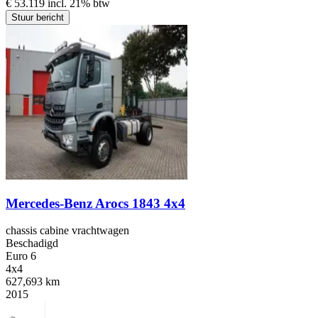
€ 53.119 incl. 21% btw
Stuur bericht
Mercedes-Benz Arocs 1843 4x4
chassis cabine vrachtwagen
Beschadigd
Euro 6
4x4
627,693 km
2015