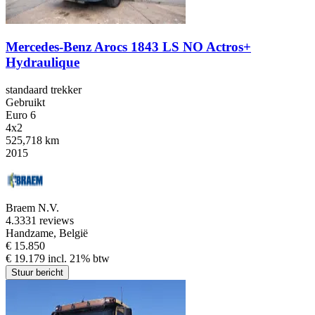
Mercedes-Benz Arocs 1843 LS NO Actros+
Hydraulique
standaard trekker
Gebruikt
Euro 6
4x2
525,718 km
2015
Braem N.V.
4.3
331 reviews
Handzame, België
€ 15.850
€ 19.179 incl. 21% btw
Stuur bericht