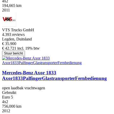
4x2
194,665 km
2011
VTS Trucks GmbH
4.3
93 reviews
Legden, Duitsland
€ 35.900
€ 42.721 incl. 19% btw
Stuur bericht
Mercedes-Benz Axor 1833
Axor1833PalfingerGlastransporterFernbedienung
open laadbak vrachtwagen
Gebruikt
Euro 5
4x2
756,000 km
2012