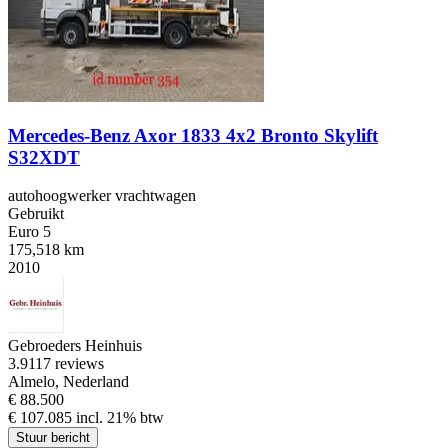
Mercedes-Benz Axor 1833 4x2 Bronto Skylift
S32XDT
autohoogwerker vrachtwagen
Gebruikt
Euro 5
175,518 km
2010
Gebroeders Heinhuis
3.9
117 reviews
Almelo, Nederland
€ 88.500
€ 107.085 incl. 21% btw
Stuur bericht