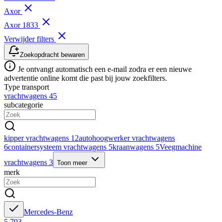
Axor
Axor 1833
Verwijder filters
Zoekopdracht bewaren
Je ontvangt automatisch een e-mail zodra er een nieuwe
advertentie online komt die past bij jouw zoekfilters.
Type transport
vrachtwagens
45
subcategorie
kipper vrachtwagens
12
autohoogwerker vrachtwagens
6
containersysteem vrachtwagens
5
kraanwagens
5
Veegmachine
vrachtwagens
3
Toon meer
merk
Mercedes-Benz
5.793