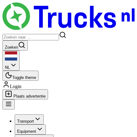
Zoeken
NL
Toggle theme
Login
Plaats advertentie
Transport
Equipment