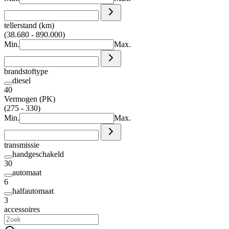
tellerstand (km)
(38.680 - 890.000)
Min.
Max.
brandstoftype
diesel
40
Vermogen (PK)
(275 - 330)
Min.
Max.
transmissie
handgeschakeld
30
automaat
6
halfautomaat
3
accessoires