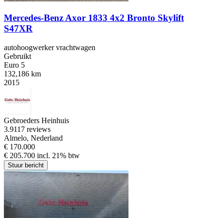
Mercedes-Benz Axor 1833 4x2 Bronto Skylift
S47XR
autohoogwerker vrachtwagen
Gebruikt
Euro 5
132,186 km
2015
Gebroeders Heinhuis
3.9
117 reviews
Almelo, Nederland
€ 170.000
€ 205.700 incl. 21% btw
Stuur bericht