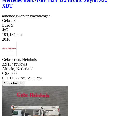
Mercedes-Benz Axor 1833 4x2 Bronto Skylift S32
XDT
autohoogwerker vrachtwagen
Gebruikt
Euro 5
4x2
191,184 km
2010
Gebroeders Heinhuis
3.9
117 reviews
Almelo, Nederland
€ 83.500
€ 101.035 incl. 21% btw
Stuur bericht