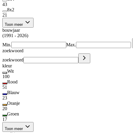
43
8x2
21
Toon meer
bouwjaar
(1991 - 2026)
Min.
Max.
zoekwoord
zoekwoord
kleur
Wit
100
Rood
51
Blauw
23
Oranje
20
Groen
17
Toon meer