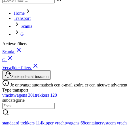
Home
Transport
Scania
G
Actieve filters
Scania
G
Verwijder filters
Zoekopdracht bewaren
Je ontvangt automatisch een e-mail zodra er een nieuwe advertenti
Type transport
vrachtwagens
301
trekkers
120
subcategorie
standaard trekkers
114
kipper vrachtwagens
68
containersysteem vrac