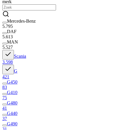
merk
Mercedes-Benz
5.795
DAF
5.613
MAN
5.527
Scania
3.598
G
421
G450
83
G410
75
G480
41
G440
37
G490
31