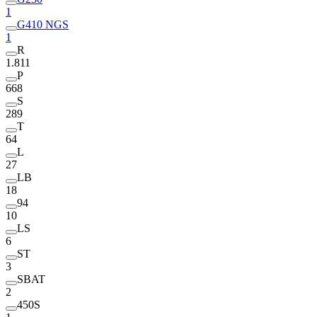
1
G410 NGS
1
R
1.811
P
668
S
289
T
64
L
27
LB
18
94
10
LS
6
ST
3
SBAT
2
450S