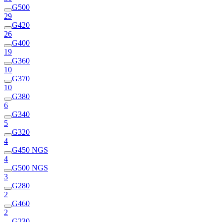
G500
29
G420
26
G400
19
G360
10
G370
10
G380
6
G340
5
G320
4
G450 NGS
4
G500 NGS
3
G280
2
G460
2
G230