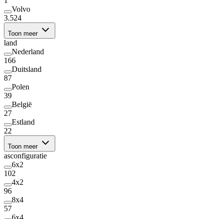
1
Volvo
3.524
Toon meer
land
Nederland
166
Duitsland
87
Polen
39
België
27
Estland
22
Toon meer
asconfiguratie
6x2
102
4x2
96
8x4
57
6x4