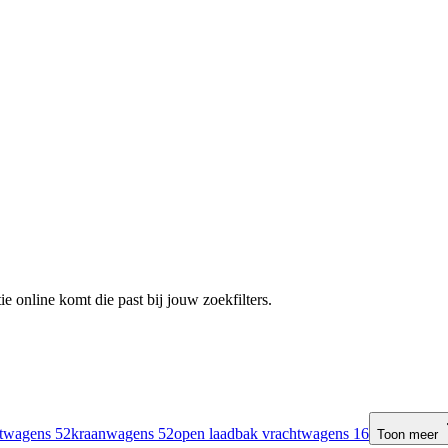
e online komt die past bij jouw zoekfilters.
htwagens
52
kraanwagens
52
open laadbak vrachtwagens
16
Toon meer