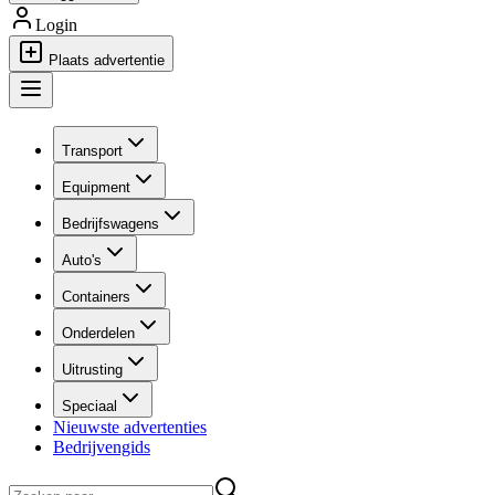
Login
Plaats advertentie
Transport
Equipment
Bedrijfswagens
Auto's
Containers
Onderdelen
Uitrusting
Speciaal
Nieuwste advertenties
Bedrijvengids