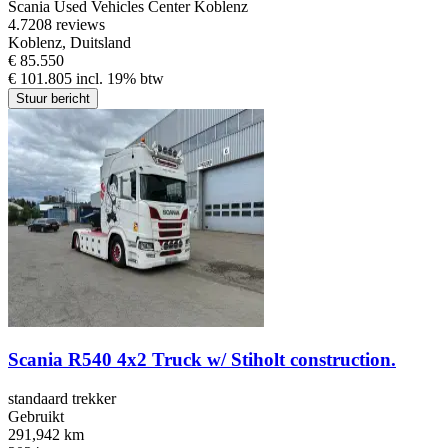
Scania Used Vehicles Center Koblenz
4.7
208 reviews
Koblenz, Duitsland
€ 85.550
€ 101.805 incl. 19% btw
Stuur bericht
Scania R540 4x2 Truck w/ Stiholt construction.
standaard trekker
Gebruikt
291,942 km