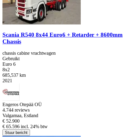
Scania R540 8x44 Euro6 + Retarder + 8600mm
Chassis
chassis cabine vrachtwagen
Gebruikt
Euro 6
8x2
685,537 km
2021
Engeros Otepää OÜ
4.7
44 reviews
Valgamaa, Estland
€ 52.900
€ 65.596 incl. 24% btw
Stuur bericht