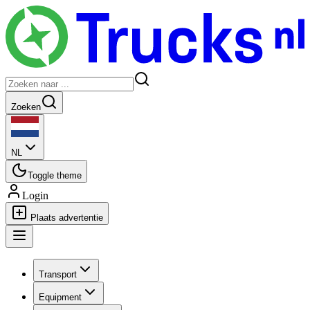
Zoeken
NL
Toggle theme
Login
Plaats advertentie
Transport
Equipment