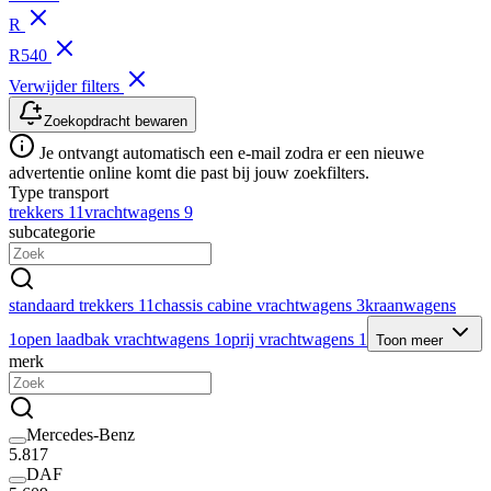
R
R540
Verwijder filters
Zoekopdracht bewaren
Je ontvangt automatisch een e-mail zodra er een nieuwe
advertentie online komt die past bij jouw zoekfilters.
Type transport
trekkers
11
vrachtwagens
9
subcategorie
standaard trekkers
11
chassis cabine vrachtwagens
3
kraanwagens
1
open laadbak vrachtwagens
1
oprij vrachtwagens
1
Toon meer
merk
Mercedes-Benz
5.817
DAF