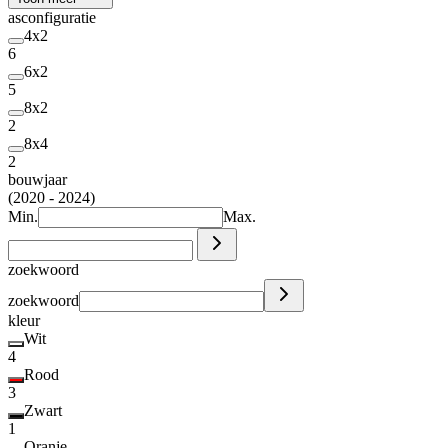
asconfiguratie
4x2
6
6x2
5
8x2
2
8x4
2
bouwjaar
(2020 - 2024)
Min.
Max.
zoekwoord
zoekwoord
kleur
Wit
4
Rood
3
Zwart
1
Oranje