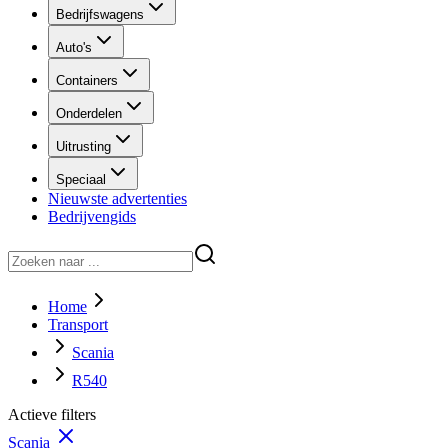
Bedrijfswagens
Auto's
Containers
Onderdelen
Uitrusting
Speciaal
Nieuwste advertenties
Bedrijvengids
Home
Transport
Scania
R540
Actieve filters
Scania