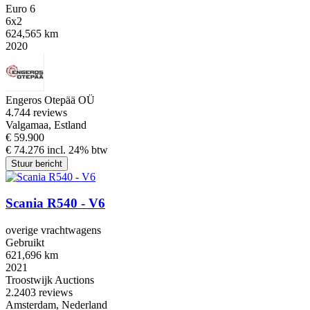
Euro 6
6x2
624,565 km
2020
Engeros Otepää OÜ
4.7
44 reviews
Valgamaa, Estland
€ 59.900
€ 74.276 incl. 24% btw
Stuur bericht
Scania R540 - V6
overige vrachtwagens
Gebruikt
621,696 km
2021
Troostwijk Auctions
2.2
403 reviews
Amsterdam, Nederland