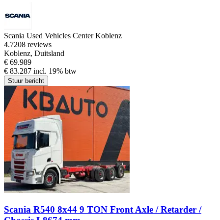
Scania Used Vehicles Center Koblenz
4.7
208 reviews
Koblenz, Duitsland
€ 69.989
€ 83.287 incl. 19% btw
Stuur bericht
Scania R540 8x44 9 TON Front Axle / Retarder /