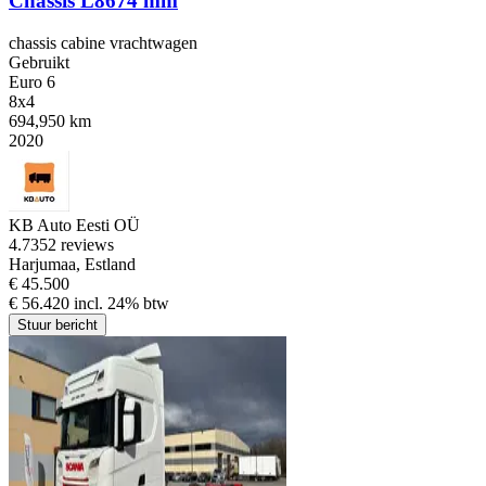
Chassis L8674 mm
chassis cabine vrachtwagen
Gebruikt
Euro 6
8x4
694,950 km
2020
KB Auto Eesti OÜ
4.7
352 reviews
Harjumaa, Estland
€ 45.500
€ 56.420 incl. 24% btw
Stuur bericht