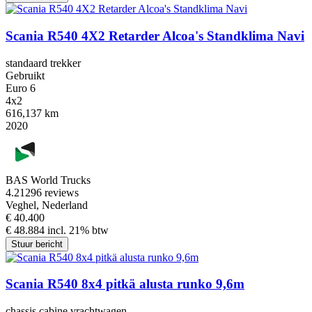
Scania R540 4X2 Retarder Alcoa's Standklima Navi
standaard trekker
Gebruikt
Euro 6
4x2
616,137 km
2020
BAS World Trucks
4.2
1296 reviews
Veghel, Nederland
€ 40.400
€ 48.884 incl. 21% btw
Stuur bericht
Scania R540 8x4 pitkä alusta runko 9,6m
chassis cabine vrachtwagen