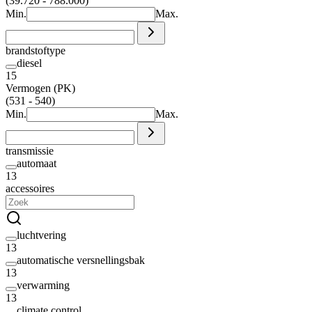
(39.720 - 788.000)
Min.
Max.
brandstoftype
diesel
15
Vermogen (PK)
(531 - 540)
Min.
Max.
transmissie
automaat
13
accessoires
luchtvering
13
automatische versnellingsbak
13
verwarming
13
climate control