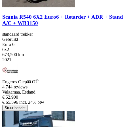
Scania R540 6X2 Euro6 + Retarder + ADR + Stand
A/C + WB3150
standaard trekker
Gebruikt
Euro 6
6x2
673,500 km
2021
Engeros Otepää OÜ
4.7
44 reviews
Valgamaa, Estland
€ 52.900
€ 65.596 incl. 24% btw
Stuur bericht