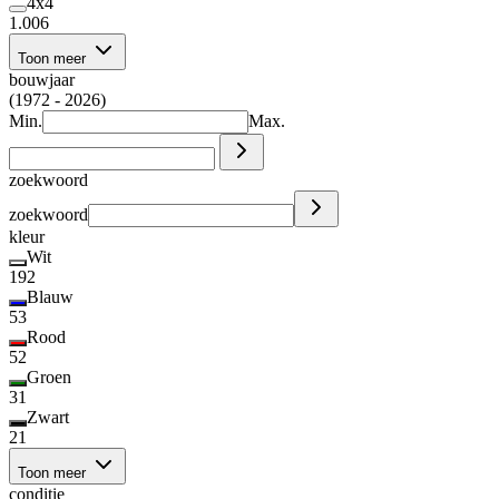
4x4
1.006
Toon meer
bouwjaar
(1972 - 2026)
Min.
Max.
zoekwoord
zoekwoord
kleur
Wit
192
Blauw
53
Rood
52
Groen
31
Zwart
21
Toon meer
conditie