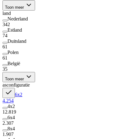
Toon meer
land
Nederland
342
Estland
74
Duitsland
61
Polen
61
België
35
Toon meer
asconfiguratie
6x2
4.254
4x2
12.819
6x4
2.307
8x4
1.907