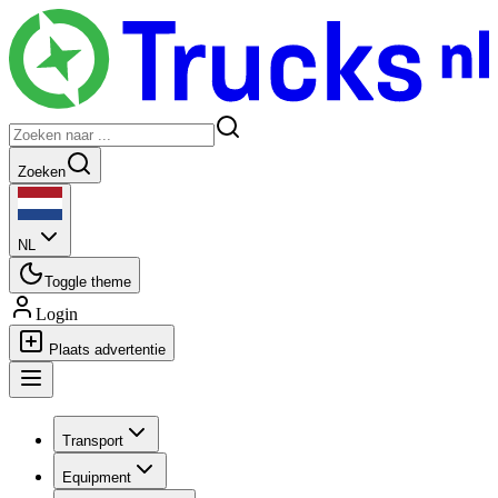
Zoeken
NL
Toggle theme
Login
Plaats advertentie
Transport
Equipment