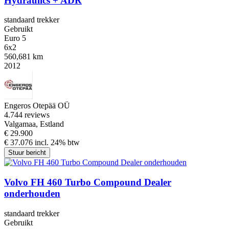
Hydraulics + ADR
standaard trekker
Gebruikt
Euro 5
6x2
560,681 km
2012
Engeros Otepää OÜ
4.7
44 reviews
Valgamaa, Estland
€ 29.900
€ 37.076 incl. 24% btw
Stuur bericht
Volvo FH 460 Turbo Compound Dealer
onderhouden
standaard trekker
Gebruikt