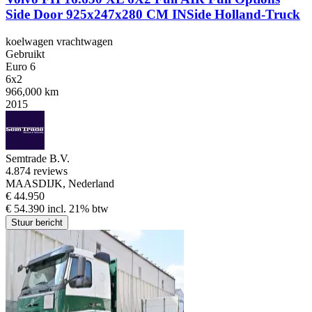
Side Door 925x247x280 CM INSide Holland-Truck
koelwagen vrachtwagen
Gebruikt
Euro 6
6x2
966,000 km
2015
Semtrade B.V.
4.8
74 reviews
MAASDIJK, Nederland
€ 44.950
€ 54.390 incl. 21% btw
Stuur bericht