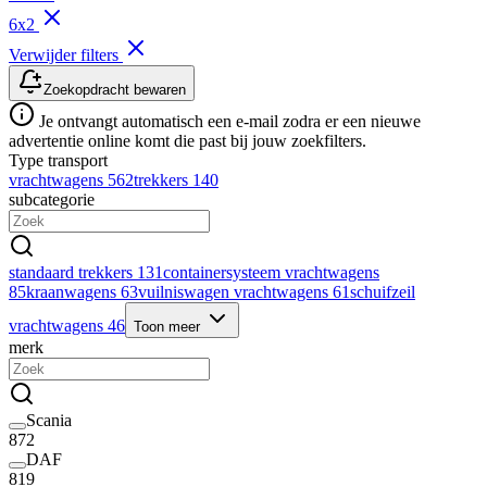
6x2
Verwijder filters
Zoekopdracht bewaren
Je ontvangt automatisch een e-mail zodra er een nieuwe
advertentie online komt die past bij jouw zoekfilters.
Type transport
vrachtwagens
562
trekkers
140
subcategorie
standaard trekkers
131
containersysteem vrachtwagens
85
kraanwagens
63
vuilniswagen vrachtwagens
61
schuifzeil
vrachtwagens
46
Toon meer
merk
Scania
872
DAF
819