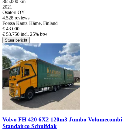
865,000 km
2021
Osatori OY
4.5
28 reviews
Forssa Kanta-Häme, Finland
€ 43.000
€ 53.750 incl. 25% btw
Stuur bericht
Volvo FH 420 6X2 120m3 Jumbo Volumecombi
Standairco Schuifdak