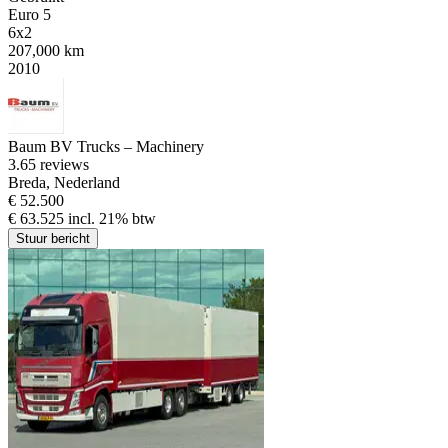
Euro 5
6x2
207,000 km
2010
Baum BV Trucks – Machinery
3.6
5 reviews
Breda, Nederland
€ 52.500
€ 63.525 incl. 21% btw
Stuur bericht