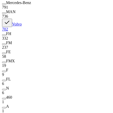
Mercedes-Benz
791
MAN
736
Volvo
702
FH
332
FM
237
FE
58
FMX
19
F
9
FL
6
N
6
460
1
A
1