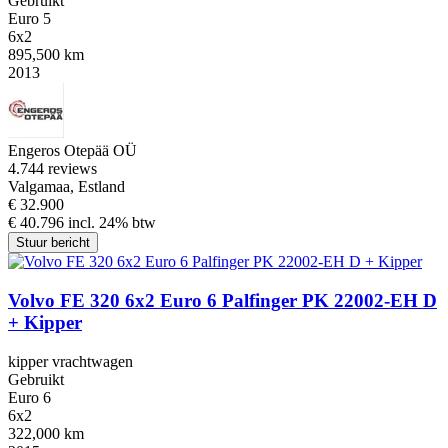
Gebruikt
Euro 5
6x2
895,500 km
2013
Engeros Otepää OÜ
4.7
44 reviews
Valgamaa, Estland
€ 32.900
€ 40.796 incl. 24% btw
Stuur bericht
Volvo FE 320 6x2 Euro 6 Palfinger PK 22002-EH D
+ Kipper
kipper vrachtwagen
Gebruikt
Euro 6
6x2
322,000 km