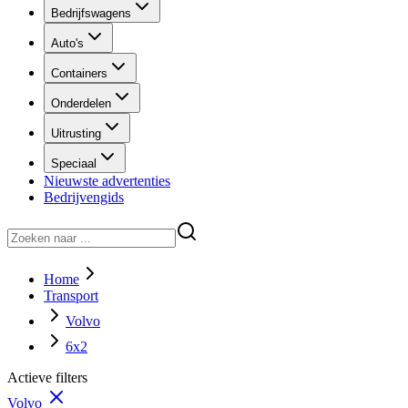
Bedrijfswagens
Auto's
Containers
Onderdelen
Uitrusting
Speciaal
Nieuwste advertenties
Bedrijvengids
Home
Transport
Volvo
6x2
Actieve filters
Volvo