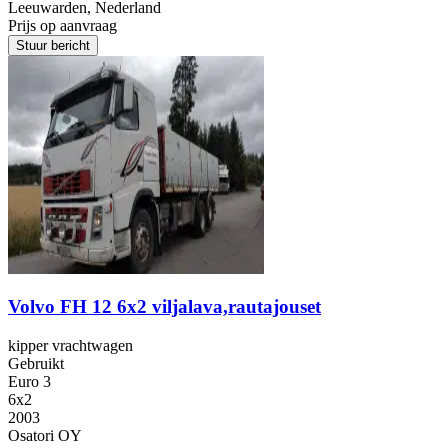
Leeuwarden, Nederland
Prijs op aanvraag
Stuur bericht
Volvo FH 12 6x2 viljalava,rautajouset
kipper vrachtwagen
Gebruikt
Euro 3
6x2
2003
Osatori OY