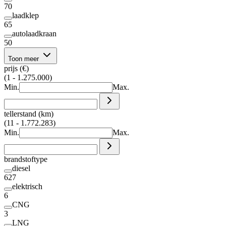
70
laadklep
65
autolaadkraan
50
Toon meer
prijs (€)
(1 - 1.275.000)
Min.
Max.
tellerstand (km)
(11 - 1.772.283)
Min.
Max.
brandstoftype
diesel
627
elektrisch
6
CNG
3
LNG