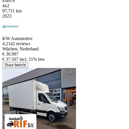
Euro 6
4x2
97,711 km
2023
KW Automotive
4.2
142 reviews
Wijchen, Nederland
€ 30.997
€ 37.507 incl. 21% btw
Stuur bericht