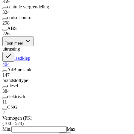
359
centrale vergrendeling
324
cruise control
298
ABS
226
Toon meer
uitrusting
laadklep
404
AdBlue tank
147
brandstoftype
diesel
384
elektrisch
11
CNG
2
Vermogen (PK)
(100 - 523)
Min.
Max.