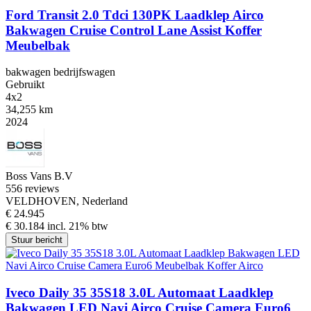
Ford Transit 2.0 Tdci 130PK Laadklep Airco
Bakwagen Cruise Control Lane Assist Koffer
Meubelbak
bakwagen bedrijfswagen
Gebruikt
4x2
34,255 km
2024
Boss Vans B.V
5
56 reviews
VELDHOVEN, Nederland
€ 24.945
€ 30.184 incl. 21% btw
Stuur bericht
Iveco Daily 35 35S18 3.0L Automaat Laadklep
Bakwagen LED Navi Airco Cruise Camera Euro6