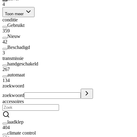
4
Toon meer
conditie
Gebruikt
359
Nieuw
42
Beschadigd
3
transmissie
handgeschakeld
267
automaat
134
zoekwoord
zoekwoord
accessoires
laadklep
404
climate control