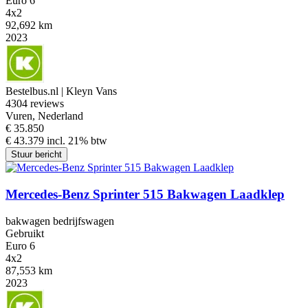
Euro 6
4x2
92,692 km
2023
Bestelbus.nl | Kleyn Vans
4
304 reviews
Vuren, Nederland
€ 35.850
€ 43.379 incl. 21% btw
Stuur bericht
Mercedes-Benz Sprinter 515 Bakwagen Laadklep
bakwagen bedrijfswagen
Gebruikt
Euro 6
4x2
87,553 km
2023