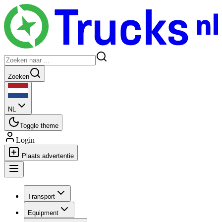
Zoeken
NL
Toggle theme
Login
Plaats advertentie
Transport
Equipment