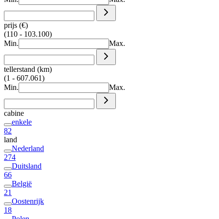
prijs (€)
(110 - 103.100)
Min.
Max.
tellerstand (km)
(1 - 607.061)
Min.
Max.
cabine
enkele
82
land
Nederland
274
Duitsland
66
België
21
Oostenrijk
18
Polen