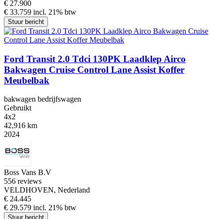
€ 27.900
€ 33.759 incl. 21% btw
Stuur bericht
Ford Transit 2.0 Tdci 130PK Laadklep Airco
Bakwagen Cruise Control Lane Assist Koffer
Meubelbak
bakwagen bedrijfswagen
Gebruikt
4x2
42,916 km
2024
Boss Vans B.V
5
56 reviews
VELDHOVEN, Nederland
€ 24.445
€ 29.579 incl. 21% btw
Stuur bericht