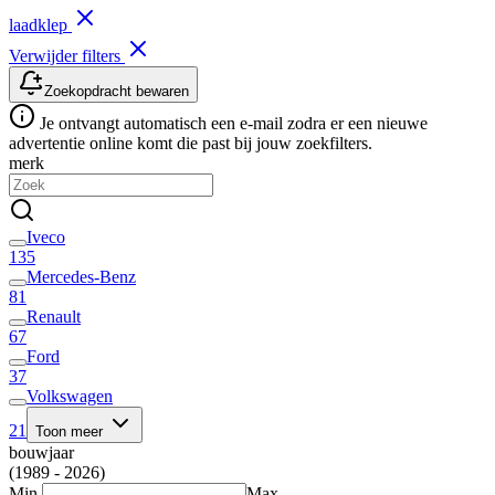
laadklep
Verwijder filters
Zoekopdracht bewaren
Je ontvangt automatisch een e-mail zodra er een nieuwe
advertentie online komt die past bij jouw zoekfilters.
merk
Iveco
135
Mercedes-Benz
81
Renault
67
Ford
37
Volkswagen
21
Toon meer
bouwjaar
(1989 - 2026)
Min.
Max.