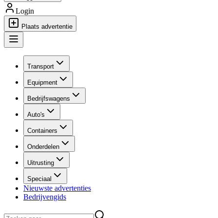
Login
Plaats advertentie
Transport
Equipment
Bedrijfswagens
Auto's
Containers
Onderdelen
Uitrusting
Speciaal
Nieuwste advertenties
Bedrijvengids