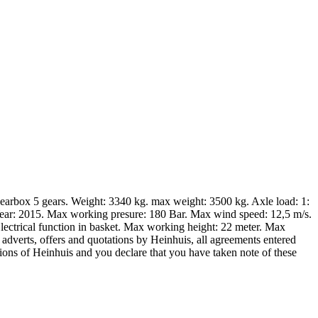
gearbox 5 gears. Weight: 3340 kg. max weight: 3500 kg. Axle load: 1:
ear: 2015. Max working presure: 180 Bar. Max wind speed: 12,5 m/s.
Electrical function in basket. Max working height: 22 meter. Max
 adverts, offers and quotations by Heinhuis, all agreements entered
ions of Heinhuis and you declare that you have taken note of these