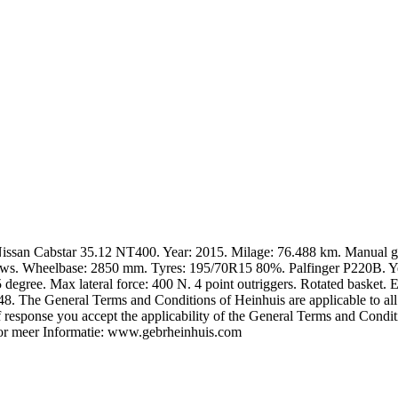
ng Nissan Cabstar 35.12 NT400. Year: 2015. Milage: 76.488 km. Manual 
dows. Wheelbase: 2850 mm. Tyres: 195/70R15 80%. Palfinger P220B. Y
5 degree. Max lateral force: 400 N. 4 point outriggers. Rotated basket. 
 548. The General Terms and Conditions of Heinhuis are applicable to all
 response you accept the applicability of the General Terms and Condit
Voor meer Informatie: www.gebrheinhuis.com