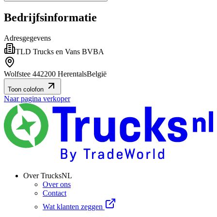
Bedrijfsinformatie
Adresgegevens
TLD Trucks en Vans BVBA
Wolfstee 44
2200 Herentals
België
Toon colofon
Naar pagina verkoper
Over TrucksNL
Over ons
Contact
Wat klanten zeggen