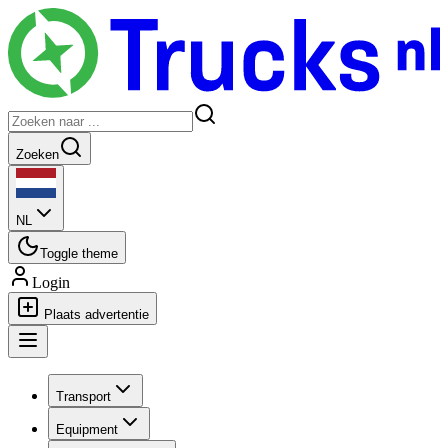
Zoeken
NL
Toggle theme
Login
Plaats advertentie
Transport
Equipment