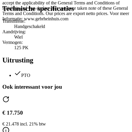
accept the applicability of the General Terms and Conditions of
Technische specificaties
Heinhuis and you declare that you have taken note of these General
Terms and Conditions. Our prices are export netto prices. Voor meer
Informatie: www.gebrheinhuis.com
Transmissie:
Handgeschakeld
Aandrijving:
Wiel
Vermogen:
125 PK
Uitrusting
PTO
Ook interessant voor jou
€ 17.750
€ 21.478 incl. 21% btw