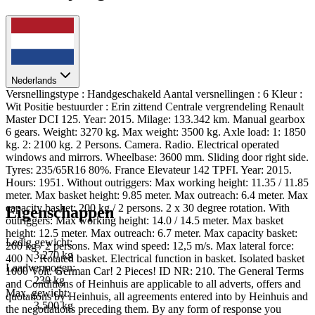
Nederlands
Versnellingstype : Handgeschakeld Aantal versnellingen : 6 Kleur :
Wit Positie bestuurder : Erin zittend Centrale vergrendeling Renault
Master DCI 125. Year: 2015. Milage: 133.342 km. Manual gearbox
6 gears. Weight: 3270 kg. Max weight: 3500 kg. Axle load: 1: 1850
kg. 2: 2100 kg. 2 Persons. Camera. Radio. Electrical operated
windows and mirrors. Wheelbase: 3600 mm. Sliding door right side.
Tyres: 235/65R16 80%. France Elevateur 142 TPFI. Year: 2015.
Hours: 1951. Without outriggers: Max working height: 11.35 / 11.85
meter. Max basket height: 9.85 meter. Max outreach: 6.4 meter. Max
capacity basket: 200 kg / 2 persons. 2 x 30 degree rotation. With
Eigenschappen
outriggers: Max working height: 14.0 / 14.5 meter. Max basket
height: 12.5 meter. Max outreach: 6.7 meter. Max capacity basket:
Ledig gewicht:
200 kg / 2 persons. Max wind speed: 12,5 m/s. Max lateral force:
3.270 kg
400 N. Rotated basket. Electrical function in basket. Isolated basket
Laadvermogen:
1000 Volt. German Car! 2 Pieces! ID NR: 210. The General Terms
230 kg
and Conditions of Heinhuis are applicable to all adverts, offers and
Max. gewicht:
quotations by Heinhuis, all agreements entered into by Heinhuis and
3.500 kg
the negotiations preceding them. By any form of response you