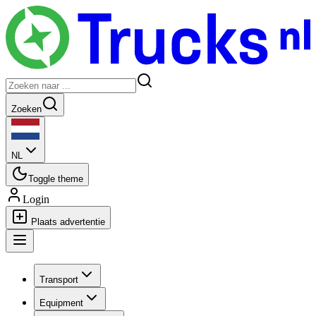
Zoeken
NL
Toggle theme
Login
Plaats advertentie
Transport
Equipment