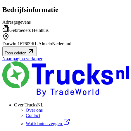
Bedrijfsinformatie
Adresgegevens
Gebroeders Heinhuis
Darwin 16
7609RL Almelo
Nederland
Toon colofon
Naar pagina verkoper
Over TrucksNL
Over ons
Contact
Wat klanten zeggen