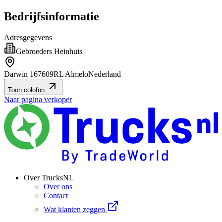
Bedrijfsinformatie
Adresgegevens
Gebroeders Heinhuis
Darwin 16
7609RL Almelo
Nederland
Toon colofon
Naar pagina verkoper
Over TrucksNL
Over ons
Contact
Wat klanten zeggen