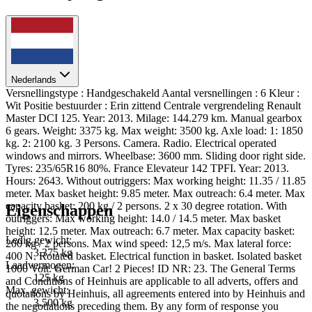
Nederlands
Versnellingstype : Handgeschakeld Aantal versnellingen : 6 Kleur :
Wit Positie bestuurder : Erin zittend Centrale vergrendeling Renault
Master DCI 125. Year: 2013. Milage: 144.279 km. Manual gearbox
6 gears. Weight: 3375 kg. Max weight: 3500 kg. Axle load: 1: 1850
kg. 2: 2100 kg. 3 Persons. Camera. Radio. Electrical operated
windows and mirrors. Wheelbase: 3600 mm. Sliding door right side.
Tyres: 235/65R16 80%. France Elevateur 142 TPFI. Year: 2013.
Hours: 2643. Without outriggers: Max working height: 11.35 / 11.85
meter. Max basket height: 9.85 meter. Max outreach: 6.4 meter. Max
capacity basket: 200 kg / 2 persons. 2 x 30 degree rotation. With
Eigenschappen
outriggers: Max working height: 14.0 / 14.5 meter. Max basket
height: 12.5 meter. Max outreach: 6.7 meter. Max capacity basket:
Ledig gewicht:
200 kg / 2 persons. Max wind speed: 12,5 m/s. Max lateral force:
3.375 kg
400 N. Rotated basket. Electrical function in basket. Isolated basket
Laadvermogen:
1000 Volt. German Car! 2 Pieces! ID NR: 23. The General Terms
125 kg
and Conditions of Heinhuis are applicable to all adverts, offers and
Max. gewicht:
quotations by Heinhuis, all agreements entered into by Heinhuis and
3.500 kg
the negotiations preceding them. By any form of response you