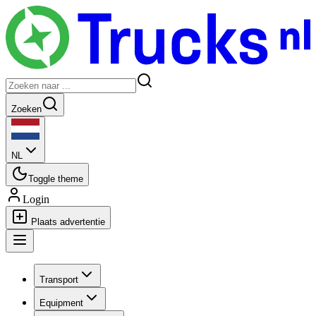
Zoeken
NL
Toggle theme
Login
Plaats advertentie
Transport
Equipment