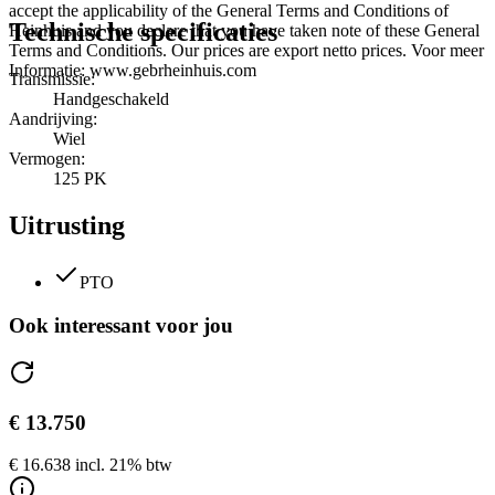
accept the applicability of the General Terms and Conditions of
Technische specificaties
Heinhuis and you declare that you have taken note of these General
Terms and Conditions. Our prices are export netto prices. Voor meer
Informatie: www.gebrheinhuis.com
Transmissie:
Handgeschakeld
Aandrijving:
Wiel
Vermogen:
125 PK
Uitrusting
PTO
Ook interessant voor jou
€ 13.750
€ 16.638 incl. 21% btw