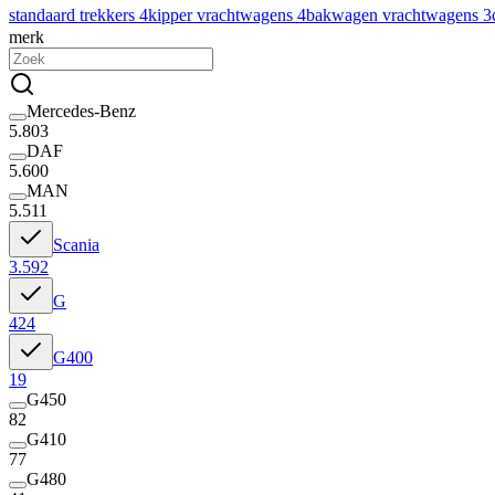
standaard trekkers
4
kipper vrachtwagens
4
bakwagen vrachtwagens
3
merk
Mercedes-Benz
5.803
DAF
5.600
MAN
5.511
Scania
3.592
G
424
G400
19
G450
82
G410
77
G480