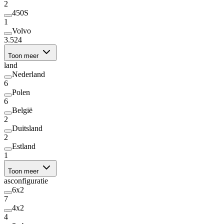
2
450S
1
Volvo
3.524
Toon meer
land
Nederland
6
Polen
6
België
2
Duitsland
2
Estland
1
Toon meer
asconfiguratie
6x2
7
4x2
4