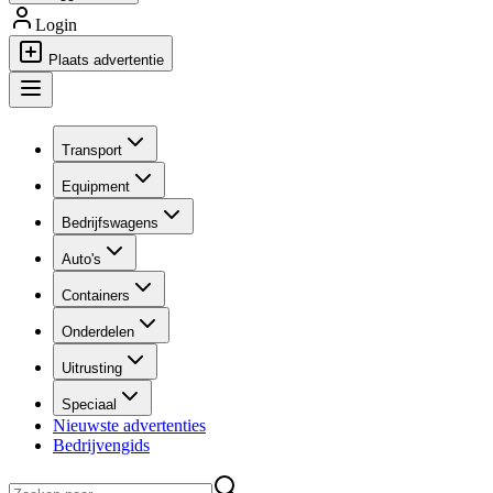
Login
Plaats advertentie
Transport
Equipment
Bedrijfswagens
Auto's
Containers
Onderdelen
Uitrusting
Speciaal
Nieuwste advertenties
Bedrijvengids