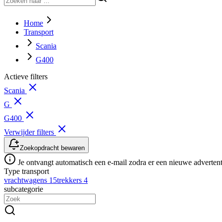
Home
Transport
Scania
G400
Actieve filters
Scania
G
G400
Verwijder filters
Zoekopdracht bewaren
Je ontvangt automatisch een e-mail zodra er een nieuwe advertenti
Type transport
vrachtwagens
15
trekkers
4
subcategorie