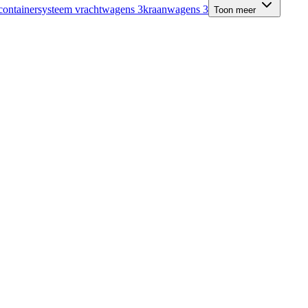
containersysteem vrachtwagens
3
kraanwagens
3
Toon meer