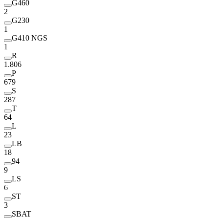
G460
2
G230
1
G410 NGS
1
R
1.806
P
679
S
287
T
64
L
23
LB
18
94
9
LS
6
ST
3
SBAT