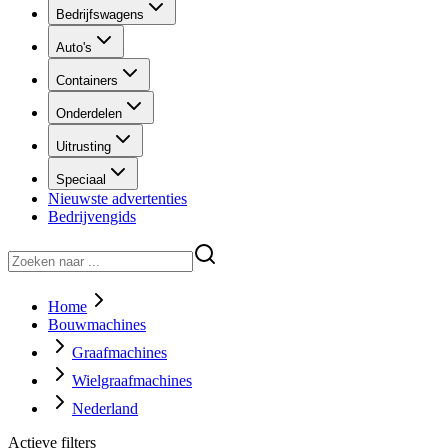
Bedrijfswagens
Auto's
Containers
Onderdelen
Uitrusting
Speciaal
Nieuwste advertenties
Bedrijvengids
Home
Bouwmachines
Graafmachines
Wielgraafmachines
Nederland
Actieve filters