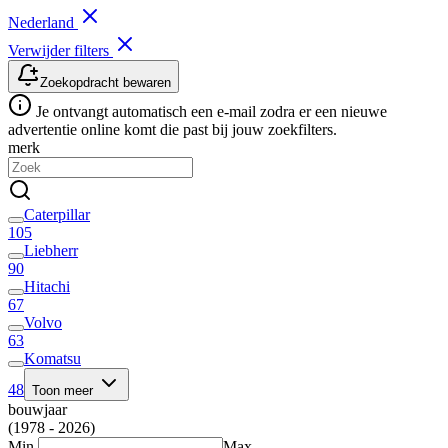
Nederland
Verwijder filters
Zoekopdracht bewaren
Je ontvangt automatisch een e-mail zodra er een nieuwe
advertentie online komt die past bij jouw zoekfilters.
merk
Caterpillar
105
Liebherr
90
Hitachi
67
Volvo
63
Komatsu
48
Toon meer
bouwjaar
(1978 - 2026)
Min.
Max.