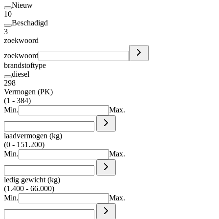
Nieuw
10
Beschadigd
3
zoekwoord
zoekwoord
brandstoftype
diesel
298
Vermogen (PK)
(1 - 384)
Min.
Max.
laadvermogen (kg)
(0 - 151.200)
Min.
Max.
ledig gewicht (kg)
(1.400 - 66.000)
Min.
Max.