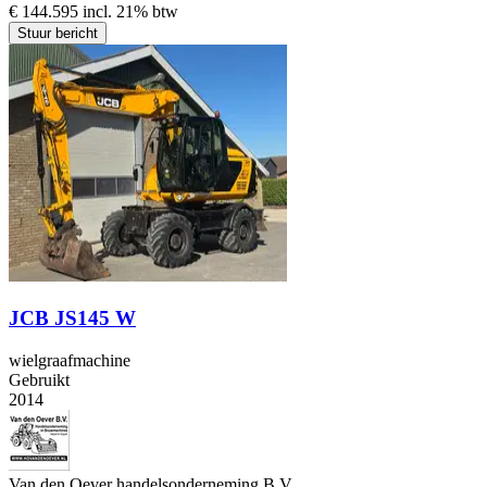
€ 144.595 incl. 21% btw
Stuur bericht
JCB JS145 W
wielgraafmachine
Gebruikt
2014
Van den Oever handelsonderneming B.V.