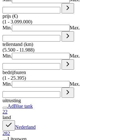
prijs (€)
(1 - 3.099.000)
Min.
Max.
tellerstand (km)
(5.500 - 11.988)
Min.
Max.
bedrijfsuren
(1 - 25.395)
Min.
Max.
uitrusting
AdBlue tank
22
land
Nederland
282
Litouwen