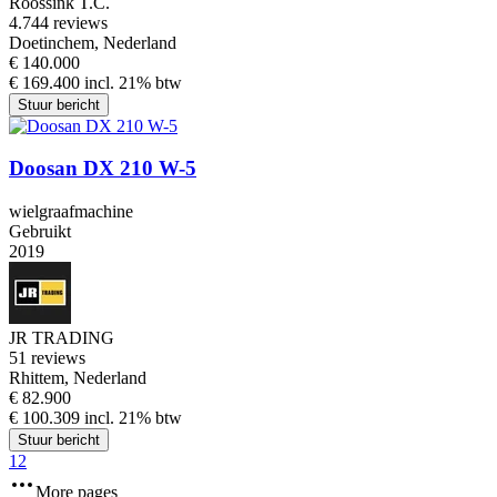
Roossink T.C.
4.7
44 reviews
Doetinchem, Nederland
€ 140.000
€ 169.400 incl. 21% btw
Stuur bericht
Doosan DX 210 W-5
wielgraafmachine
Gebruikt
2019
JR TRADING
5
1 reviews
Rhittem, Nederland
€ 82.900
€ 100.309 incl. 21% btw
Stuur bericht
1
2
More pages