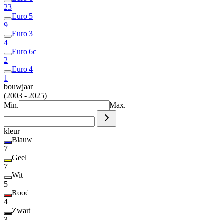
23
Euro 5
9
Euro 3
4
Euro 6c
2
Euro 4
1
bouwjaar
(2003 - 2025)
Min.
Max.
kleur
Blauw
7
Geel
7
Wit
5
Rood
4
Zwart
3