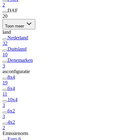
2
DAF
20
Toon meer
land
Nederland
32
Duitsland
10
Denemarken
3
asconfiguratie
8x4
19
6x4
11
10x4
3
6x2
3
4x2
2
Emissienorm
Euro 6