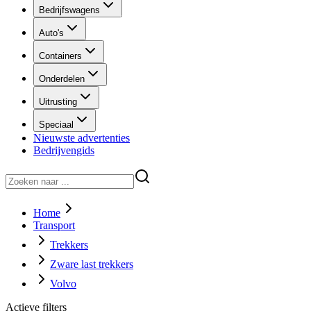
Bedrijfswagens
Auto's
Containers
Onderdelen
Uitrusting
Speciaal
Nieuwste advertenties
Bedrijvengids
Home
Transport
Trekkers
Zware last trekkers
Volvo
Actieve filters