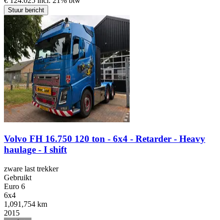
€ 124.025 incl. 21% btw
Stuur bericht
Volvo FH 16.750 120 ton - 6x4 - Retarder - Heavy
haulage - I shift
zware last trekker
Gebruikt
Euro 6
6x4
1,091,754 km
2015