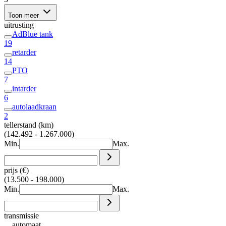
Toon meer
uitrusting
AdBlue tank
19
retarder
14
PTO
7
intarder
6
autolaadkraan
2
tellerstand (km)
(142.492 - 1.267.000)
Min.
Max.
prijs (€)
(13.500 - 198.000)
Min.
Max.
transmissie
automaat