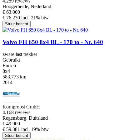
4.2
59 reviews
Hoogerheide, Nederland
€ 63.000
€ 76.230 incl. 21% btw
Stuur bericht
Volvo FH 650 8x4 BL - 170 to - Nr. 640
zware last trekker
Gebruikt
Euro 6
8x4
583,773 km
2014
Kornprobst GmbH
4.1
68 reviews
Regensburg, Duitsland
€ 49.900
€ 59.381 incl. 19% btw
Stuur bericht