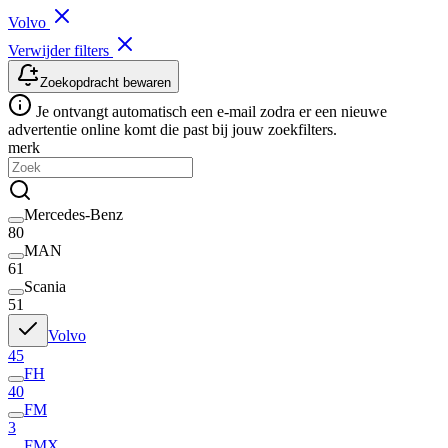
Volvo
Verwijder filters
Zoekopdracht bewaren
Je ontvangt automatisch een e-mail zodra er een nieuwe
advertentie online komt die past bij jouw zoekfilters.
merk
Mercedes-Benz
80
MAN
61
Scania
51
Volvo
45
FH
40
FM
3
FMX