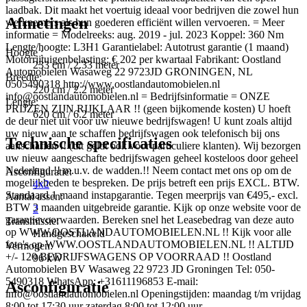
laadbak. Dit maakt het voertuig ideaal voor bedrijven die zowel hun
Afmetingen
werknemers als hun goederen efficiënt willen vervoeren. = Meer
informatie = Modelreeks: aug. 2019 - jul. 2023 Koppel: 360 Nm
Lengte/hoogte: L3H1 Garantielabel: Autotrust garantie (1 maand)
Hoogte :
Motorrijtuigenbelasting: € 202 per kwartaal Fabrikant: Oostland
233 cm / 2.33 meter
Automobielen Wasaweg 22 9723JD GRONINGEN, NL
Breedte:
0505490318 http://www.oostlandautomobielen.nl
220 cm / 2.2 meter
info@oostlandautomobielen.nl = Bedrijfsinformatie = ONZE
Lengte:
PRIJZEN ZIJN RIJKLAAR !! (geen bijkomende kosten) U hoeft
620 cm / 6.2 meter
de deur niet uit voor uw nieuwe bedrijfswagen! U kunt zoals altijd
uw nieuw aan te schaffen bedrijfswagen ook telefonisch bij ons
Technische specificaties
aanschaffen !! (dit geldt ook voor particuliere klanten). Wij bezorgen
uw nieuw aangeschafte bedrijfswagen geheel kosteloos door geheel
Nederland !! m.u.v. de wadden.!! Neem contact met ons op om de
Asconfiguratie:
mogelijkheden te bespreken. De prijs betreft een prijs EXCL. BTW.
4x2
Standaard 1 maand instapgarantie. Tegen meerprijs van €495,- excl.
Aantal assen:
BTW 3 maanden uitgebreide garantie. Kijk op onze website voor de
2
garantievoorwaarden. Bereken snel het Leasebedrag van deze auto
Transmissie:
op WWW.OOSTLANDAUTOMOBIELEN.NL !! Kijk voor alle
Handgeschakeld
foto's op WWW.OOSTLANDAUTOMOBIELEN.NL !! ALTIJD
Vermogen:
+/- 120 BEDRIJFSWAGENS OP VOORRAAD !! Oostland
96 kW
Automobielen BV Wasaweg 22 9723 JD Groningen Tel: 050-
5490318 WhatsApp: +31611196853 E-mail:
Asconfiguratie
info@oostlandautomobielen.nl Openingstijden: maandag t/m vrijdag
8:00 tot 17:30 uur zaterdag 8:00 tot 12:00 uur