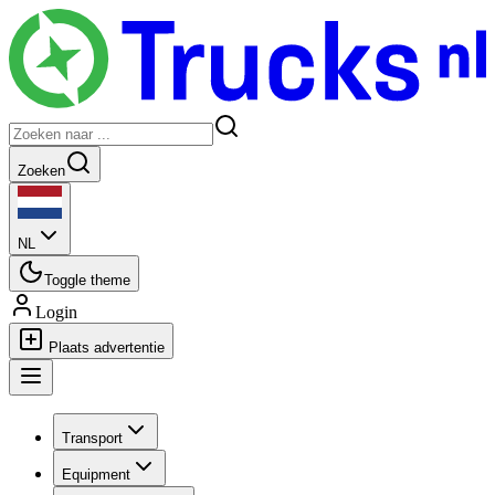
Zoeken
NL
Toggle theme
Login
Plaats advertentie
Transport
Equipment