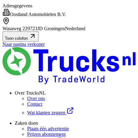
Adresgegevens
Oostland Automobielen B.V.
Wasaweg 22
9723JD Groningen
Nederland
Toon colofon
Naar pagina verkoper
Over TrucksNL
Over ons
Contact
Wat klanten zeggen
Zaken doen
Plaats één advertentie
Prijzen abonnement