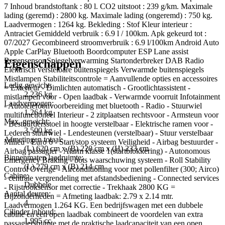
7 Inhoud brandstoftank : 80 l. CO2 uitstoot : 239 g/km. Maximale
lading (geremd) : 2800 kg. Maximale lading (ongeremd) : 750 kg.
Laadvermogen : 1264 kg. Bekleding : Stof Kleur interieur :
Antraciet Gemiddeld verbruik : 6.9 l / 100km. Apk gekeurd tot :
07/2027 Gecombineerd stroomverbruik : 6.9 l/100km Android Auto
Apple CarPlay Bluetooth Boordcomputer ESP Lane assist
Regensensor Spiegelverwarming Startonderbreker DAB Radio
Eigenschappen
Elektrisch verstelbare buitenspiegels Verwarmde buitenspiegels
Mistlampen Stabiliteitscontrole = Aanvullende opties en accessoires
Ledig gewicht:
= Exterieur - Dimlichten automatisch - Grootlichtassistent -
2.236 kg
mistlampen voor - Open laadbak - Verwarmde voorruit Infotainment
Laadvermogen:
- Autotelefoonvoorbereiding met bluetooth - Radio - Stuurwiel
1.264 kg
multifunctioneel Interieur - 2 zitplaatsen rechtsvoor - Armsteun voor
Max. gewicht:
- Bestuurdersstoel in hoogte verstelbaar - Elektrische ramen voor -
3.500 kg
Lederen stuurwiel - Lendesteunen (verstelbaar) - Stuur verstelbaar
Afmetingen totaal:
Milieu - Euro 6 - Start/stop systeem Veiligheid - Airbag bestuurder -
(L) 620 cm x (B) 220 cm x (H) 233 cm
Airbag passagier - Alarm klasse 1(startblokkering) - Autonomous
Binnenmaten laadruimte:
Emergency Braking - bots waarschuwing systeem - Roll Stability
(L) 279 cm x (B) 214 cm
Control Overige - Airconditioning voor met pollenfilter (300; Airco)
Cabine:
- centrale vergrendeling met afstandsbediening - Connected services
Dubbele
- Rijstrooksensor met correctie - Trekhaak 2800 KG =
Aantal deuren:
Bijzonderheden = Afmeting laadbak: 2.79 x 2.14 mtr.
4
Laadvermogen 1.264 KG. Een bedrijfswagen met een dubbele
Cilinder inhoud:
cabine en een open laadbak combineert de voordelen van extra
1.995 cc
passagiersruimte met de praktische laadcapaciteit van een open