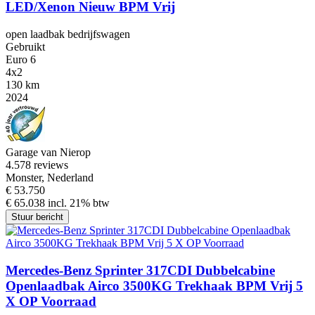
LED/Xenon Nieuw BPM Vrij
open laadbak bedrijfswagen
Gebruikt
Euro 6
4x2
130 km
2024
Garage van Nierop
4.5
78 reviews
Monster, Nederland
€ 53.750
€ 65.038 incl. 21% btw
Stuur bericht
Mercedes-Benz Sprinter 317CDI Dubbelcabine
Openlaadbak Airco 3500KG Trekhaak BPM Vrij 5
X OP Voorraad