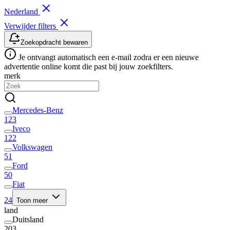
Nederland
Verwijder filters
Zoekopdracht bewaren
Je ontvangt automatisch een e-mail zodra er een nieuwe
advertentie online komt die past bij jouw zoekfilters.
merk
Mercedes-Benz
123
Iveco
122
Volkswagen
51
Ford
50
Fiat
24
Toon meer
land
Duitsland
203