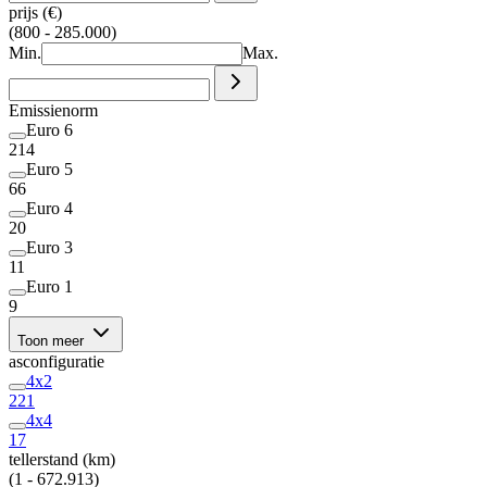
prijs (€)
(800 - 285.000)
Min.
Max.
Emissienorm
Euro 6
214
Euro 5
66
Euro 4
20
Euro 3
11
Euro 1
9
Toon meer
asconfiguratie
4x2
221
4x4
17
tellerstand (km)
(1 - 672.913)