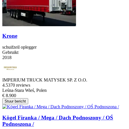
Krone
schuifzeil oplegger
Gebruikt
2018
IMPERIUM TRUCK MATYSEK SP. Z O.O.
4.5
370 reviews
Leśna-Stara Wieś, Polen
€ 8.900
Stuur bericht
Kögel Firanka / Mega / Dach Podnoszony / OŚ
Podnoszona /