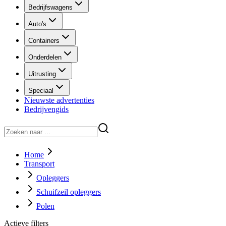
Bedrijfswagens
Auto's
Containers
Onderdelen
Uitrusting
Speciaal
Nieuwste advertenties
Bedrijvengids
Home
Transport
Opleggers
Schuifzeil opleggers
Polen
Actieve filters