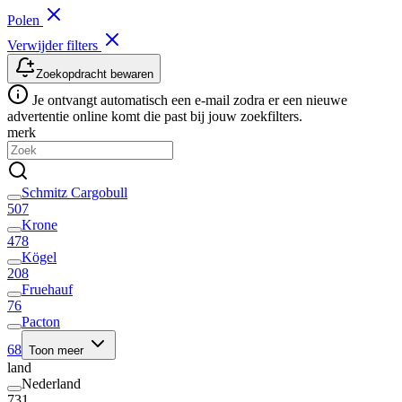
Polen
Verwijder filters
Zoekopdracht bewaren
Je ontvangt automatisch een e-mail zodra er een nieuwe
advertentie online komt die past bij jouw zoekfilters.
merk
Schmitz Cargobull
507
Krone
478
Kögel
208
Fruehauf
76
Pacton
68
Toon meer
land
Nederland
731