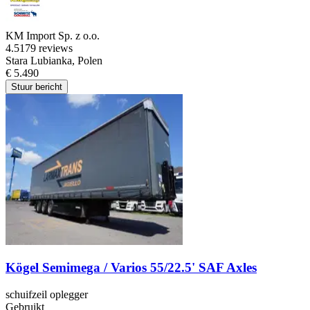
KM Import Sp. z o.o.
4.5
179 reviews
Stara Lubianka, Polen
€ 5.490
Stuur bericht
Kögel Semimega / Varios 55/22.5' SAF Axles
schuifzeil oplegger
Gebruikt