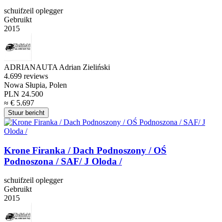
schuifzeil oplegger
Gebruikt
2015
ADRIANAUTA Adrian Zieliński
4.6
99 reviews
Nowa Słupia, Polen
PLN 24.500
≈ € 5.697
Stuur bericht
Krone Firanka / Dach Podnoszony / OŚ
Podnoszona / SAF/ J Oloda /
schuifzeil oplegger
Gebruikt
2015