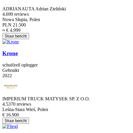
ADRIANAUTA Adrian Zieliński
4.6
99 reviews
Nowa Słupia, Polen
PLN 21.500
≈ € 4.999
Stuur bericht
Krone
schuifzeil oplegger
Gebruikt
2022
IMPERIUM TRUCK MATYSEK SP. Z O.O.
4.5
370 reviews
Leśna-Stara Wieś, Polen
€ 16.900
Stuur bericht