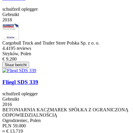
schuifzeil oplegger
Gebruikt
2018
Cargobull Truck and Trailer Store Polska Sp. z o. o.
4.4
195 reviews
Stryków, Polen
€ 9.200
Stuur bericht
Fliegl SDS 339
schuifzeil oplegger
Gebruikt
2016
BETONIARNIA KACZMAREK SPÓŁKA Z OGRANICZONĄ
ODPOWIEDZIALNOŚCIĄ
Ogrodzieniec, Polen
PLN 59.000
≈ € 13.719