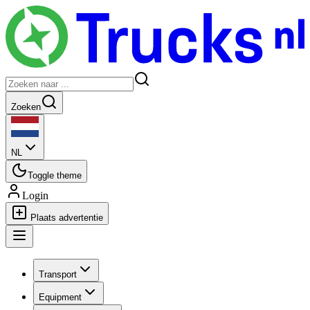
Zoeken
NL
Toggle theme
Login
Plaats advertentie
Transport
Equipment