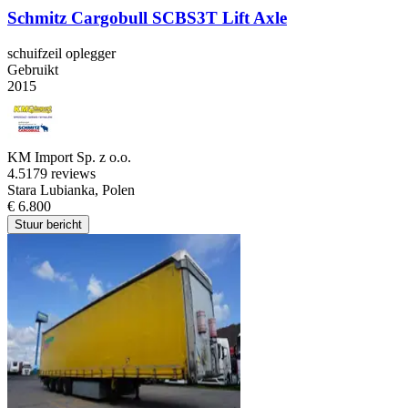
Schmitz Cargobull SCBS3T Lift Axle
schuifzeil oplegger
Gebruikt
2015
KM Import Sp. z o.o.
4.5
179 reviews
Stara Lubianka, Polen
€ 6.800
Stuur bericht