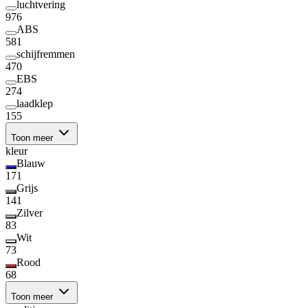
luchtvering
976
ABS
581
schijfremmen
470
EBS
274
laadklep
155
Toon meer
kleur
Blauw
171
Grijs
141
Zilver
83
Wit
73
Rood
68
Toon meer