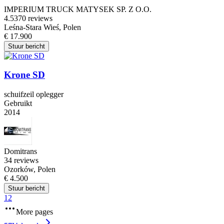
IMPERIUM TRUCK MATYSEK SP. Z O.O.
4.5
370 reviews
Leśna-Stara Wieś, Polen
€ 17.900
Stuur bericht
Krone SD
schuifzeil oplegger
Gebruikt
2014
Domitrans
3
4 reviews
Ozorków, Polen
€ 4.500
Stuur bericht
1
2
More pages