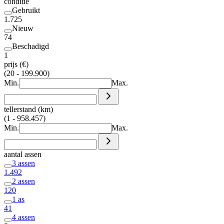
conditie
Gebruikt
1.725
Nieuw
74
Beschadigd
1
prijs (€)
(20 - 199.900)
Min.
Max.
tellerstand (km)
(1 - 958.457)
Min.
Max.
aantal assen
3 assen
1.492
2 assen
120
1 as
41
4 assen