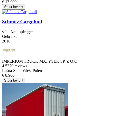
€ 13.900
Stuur bericht
Schmitz Cargobull
schuifzeil oplegger
Gebruikt
2016
IMPERIUM TRUCK MATYSEK SP. Z O.O.
4.5
370 reviews
Leśna-Stara Wieś, Polen
€ 8.900
Stuur bericht