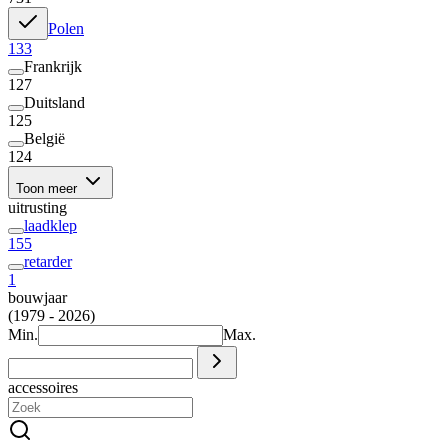
Polen
133
Frankrijk
127
Duitsland
125
België
124
Toon meer
uitrusting
laadklep
155
retarder
1
bouwjaar
(1979 - 2026)
Min.
Max.
accessoires