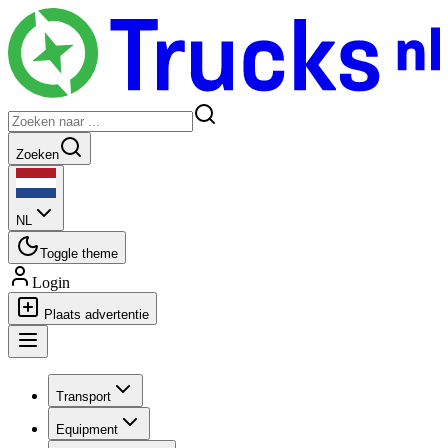
Zoeken
NL
Toggle theme
Login
Plaats advertentie
Transport
Equipment