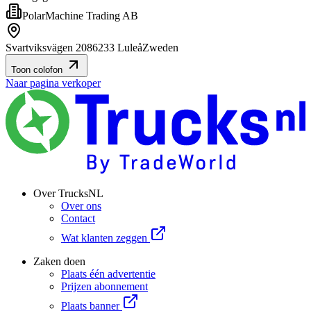
PolarMachine Trading AB
Svartviksvägen 20
86233 Luleå
Zweden
Toon colofon
Naar pagina verkoper
Over TrucksNL
Over ons
Contact
Wat klanten zeggen
Zaken doen
Plaats één advertentie
Prijzen abonnement
Plaats banner