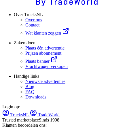
Over TrucksNL
Over ons
Contact
Wat klanten zeggen
Zaken doen
Plaats één advertentie
Prijzen abonnement
Plaats banner
Vrachtwagen verkopen
Handige links
Nieuwste advertenties
Blog
FAQ
Downloads
Login op:
TrucksNL
TradeWorld
Trusted marketplace
Sinds 1998
Klanten beoordelen ons: