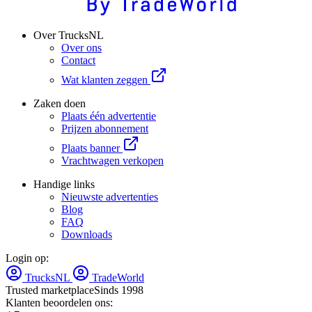
Over TrucksNL
Over ons
Contact
Wat klanten zeggen
Zaken doen
Plaats één advertentie
Prijzen abonnement
Plaats banner
Vrachtwagen verkopen
Handige links
Nieuwste advertenties
Blog
FAQ
Downloads
Login op:
TrucksNL
TradeWorld
Trusted marketplace
Sinds 1998
Klanten beoordelen ons: