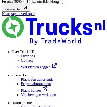
Fő utca 38
9094 Tápszentmiklós
Hongarije
Toon colofon
Naar pagina verkoper
Over TrucksNL
Over ons
Contact
Wat klanten zeggen
Zaken doen
Plaats één advertentie
Prijzen abonnement
Plaats banner
Vrachtwagen verkopen
Handige links