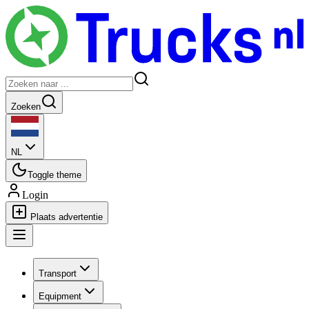
Zoeken
NL
Toggle theme
Login
Plaats advertentie
Transport
Equipment