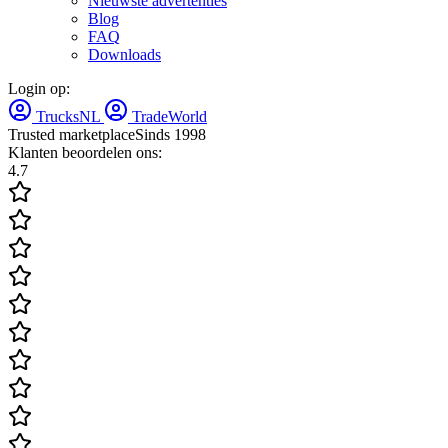
Nieuwste advertenties
Blog
FAQ
Downloads
Login op:
TrucksNL
TradeWorld
Trusted marketplace
Sinds 1998
Klanten beoordelen ons:
4.7