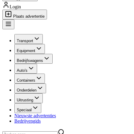
Login
Plaats advertentie
Transport
Equipment
Bedrijfswagens
Auto's
Containers
Onderdelen
Uitrusting
Speciaal
Nieuwste advertenties
Bedrijvengids