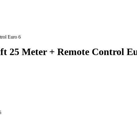
trol Euro 6
ift 25 Meter + Remote Control E
6