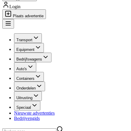
Login
Plaats advertentie
Transport
Equipment
Bedrijfswagens
Auto's
Containers
Onderdelen
Uitrusting
Speciaal
Nieuwste advertenties
Bedrijvengids