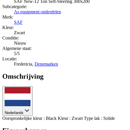
SAF New-12 Ton Self-Steering 300x200
Subcategorie:
As equipment onderdelen
Merk:
SAF
Kleur:
Zwart
Conditie:
Nieuw
Algemene staat:
5/5
Locatie:
Fredericia,
Denemarken
Omschrijving
Nederlands
Oorspronkelijke kleur : Black Kleur : Zwart Type lak : Solide