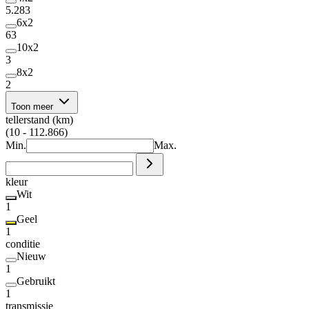
5.283
6x2
63
10x2
3
8x2
2
Toon meer
tellerstand (km)
(10 - 112.866)
Min.
Max.
kleur
Wit
1
Geel
1
conditie
Nieuw
1
Gebruikt
1
transmissie