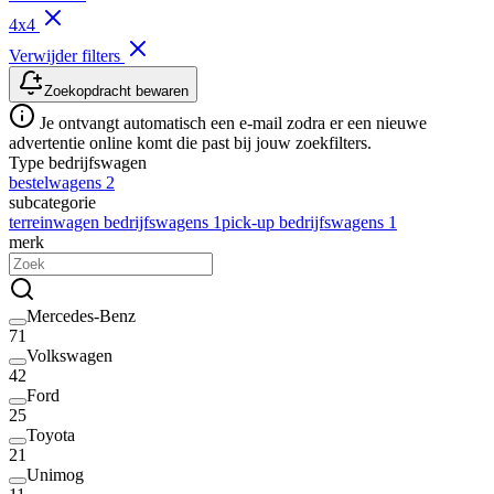
4x4
Verwijder filters
Zoekopdracht bewaren
Je ontvangt automatisch een e-mail zodra er een nieuwe
advertentie online komt die past bij jouw zoekfilters.
Type bedrijfswagen
bestelwagens
2
subcategorie
terreinwagen bedrijfswagens
1
pick-up bedrijfswagens
1
merk
Mercedes-Benz
71
Volkswagen
42
Ford
25
Toyota
21
Unimog