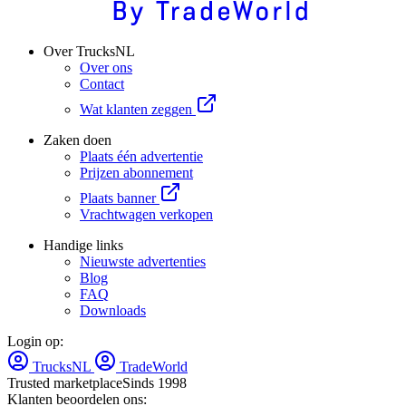
Over TrucksNL
Over ons
Contact
Wat klanten zeggen
Zaken doen
Plaats één advertentie
Prijzen abonnement
Plaats banner
Vrachtwagen verkopen
Handige links
Nieuwste advertenties
Blog
FAQ
Downloads
Login op:
TrucksNL
TradeWorld
Trusted marketplace
Sinds 1998
Klanten beoordelen ons: