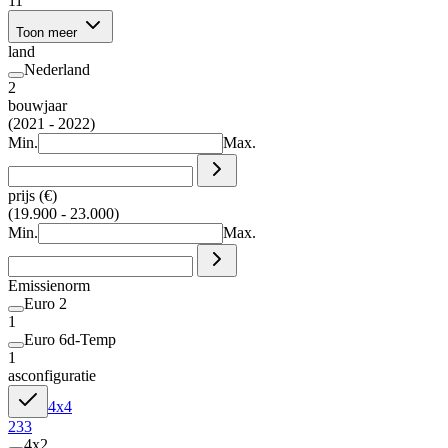
11
Toon meer
land
Nederland
2
bouwjaar
(2021 - 2022)
Min.
Max.
prijs (€)
(19.900 - 23.000)
Min.
Max.
Emissienorm
Euro 2
1
Euro 6d-Temp
1
asconfiguratie
4x4
233
4x2