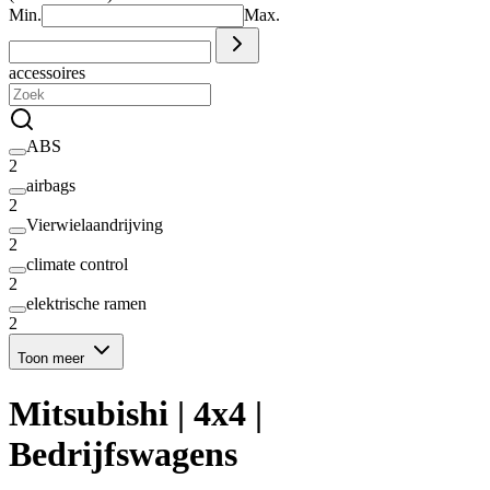
Min.
Max.
accessoires
ABS
2
airbags
2
Vierwielaandrijving
2
climate control
2
elektrische ramen
2
Toon meer
Mitsubishi | 4x4 |
Bedrijfswagens