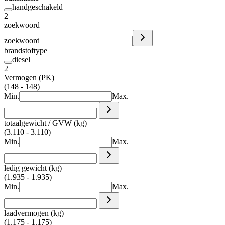
handgeschakeld
2
zoekwoord
zoekwoord
brandstoftype
diesel
2
Vermogen (PK)
(148 - 148)
Min.
Max.
totaalgewicht / GVW (kg)
(3.110 - 3.110)
Min.
Max.
ledig gewicht (kg)
(1.935 - 1.935)
Min.
Max.
laadvermogen (kg)
(1.175 - 1.175)