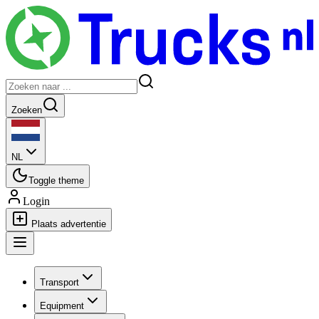
Zoeken
NL
Toggle theme
Login
Plaats advertentie
Transport
Equipment