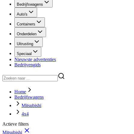
Bedrijfswagens
Auto's
Containers
Onderdelen
Uitrusting
Speciaal
Nieuwste advertenties
Bedrijvengids
Home
Bedrijfswagens
Mitsubishi
4x4
Actieve filters
Mitsubishi