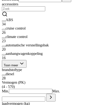
accessoires
ABS
34
cruise control
26
climate control
23
automatische versnellingsbak
20
aanhangwagenkoppeling
16
Toon meer
brandstoftype
diesel
28
Vermogen (PK)
(4 - 570)
Min.
Max.
laadvermogen (kg)