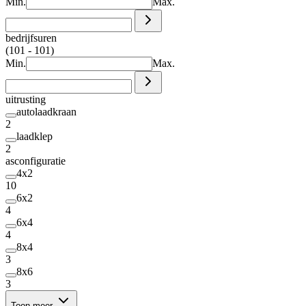
Min.
Max.
bedrijfsuren
(101 - 101)
Min.
Max.
uitrusting
autolaadkraan
2
laadklep
2
asconfiguratie
4x2
10
6x2
4
6x4
4
8x4
3
8x6
3
Toon meer