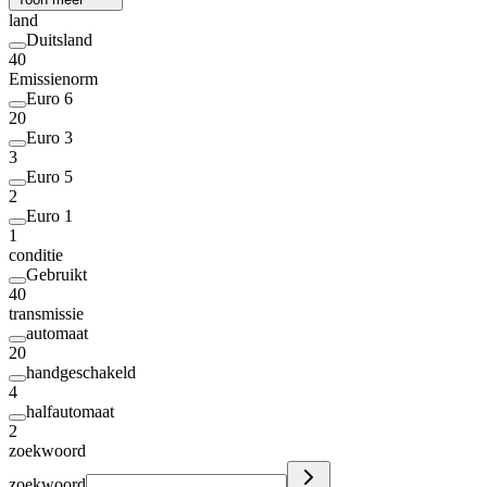
land
Duitsland
40
Emissienorm
Euro 6
20
Euro 3
3
Euro 5
2
Euro 1
1
conditie
Gebruikt
40
transmissie
automaat
20
handgeschakeld
4
halfautomaat
2
zoekwoord
zoekwoord