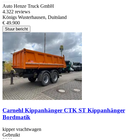
Auto Henze Truck GmbH
4.3
22 reviews
Königs Wusterhausen, Duitsland
€ 49.900
Stuur bericht
Carnehl Kippanhänger CTK ST Kippanhänger
Bordmatik
kipper vrachtwagen
Gebruikt