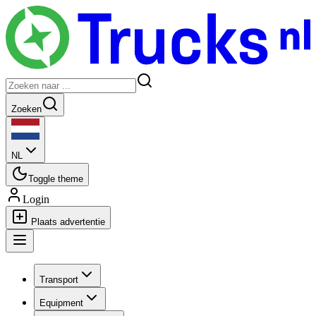
Zoeken
NL
Toggle theme
Login
Plaats advertentie
Transport
Equipment