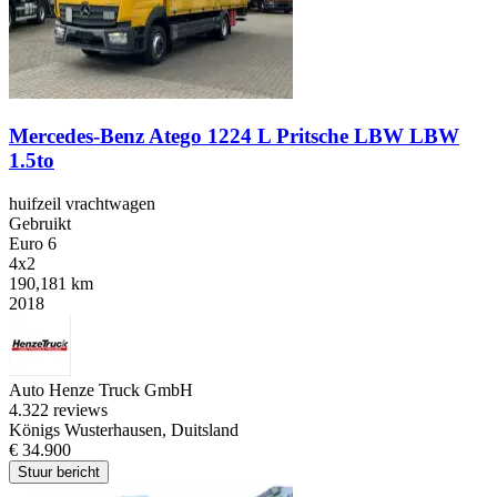
Mercedes-Benz Atego 1224 L Pritsche LBW LBW
1.5to
huifzeil vrachtwagen
Gebruikt
Euro 6
4x2
190,181 km
2018
Auto Henze Truck GmbH
4.3
22 reviews
Königs Wusterhausen, Duitsland
€ 34.900
Stuur bericht