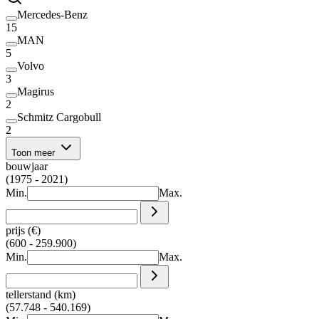
Mercedes-Benz
15
MAN
5
Volvo
3
Magirus
2
Schmitz Cargobull
2
Toon meer
bouwjaar
(1975 - 2021)
Min.
Max.
prijs (€)
(600 - 259.900)
Min.
Max.
tellerstand (km)
(57.748 - 540.169)