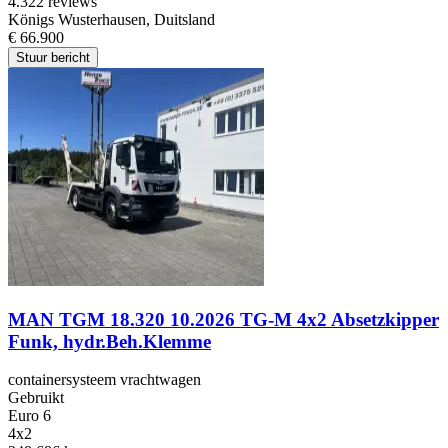
4.3
22 reviews
Königs Wusterhausen, Duitsland
€ 66.900
Stuur bericht
MAN TGM 18.320 10.2026 TG-M 4x2 Absetzkipper
Funk, hydr.Beh.Klemme
containersysteem vrachtwagen
Gebruikt
Euro 6
4x2