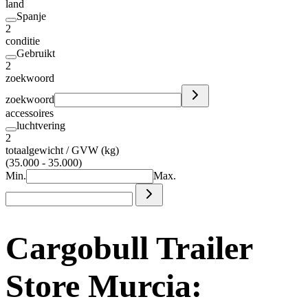
land
Spanje
2
conditie
Gebruikt
2
zoekwoord
zoekwoord
accessoires
luchtvering
2
totaalgewicht / GVW (kg)
(35.000 - 35.000)
Min.
Max.
Cargobull Trailer
Store Murcia: