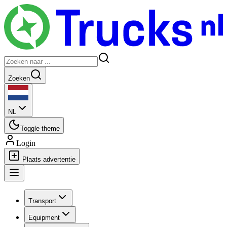
Zoeken
NL
Toggle theme
Login
Plaats advertentie
Transport
Equipment