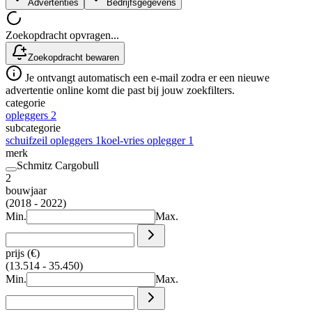
Advertenties
Bedrijfsgegevens
Zoekopdracht opvragen...
Zoekopdracht bewaren
Je ontvangt automatisch een e-mail zodra er een nieuwe
advertentie online komt die past bij jouw zoekfilters.
categorie
opleggers
2
subcategorie
schuifzeil opleggers
1
koel-vries oplegger
1
merk
Schmitz Cargobull
2
bouwjaar
(2018 - 2022)
Min.
Max.
prijs (€)
(13.514 - 35.450)
Min.
Max.