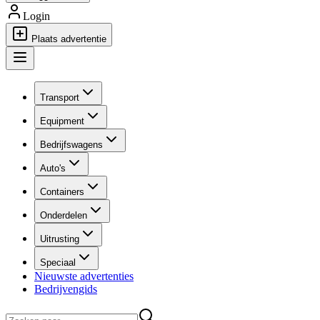
Login
Plaats advertentie
Transport
Equipment
Bedrijfswagens
Auto's
Containers
Onderdelen
Uitrusting
Speciaal
Nieuwste advertenties
Bedrijvengids