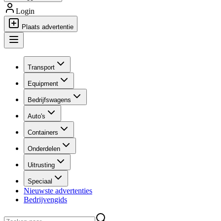
Login
Plaats advertentie
Transport
Equipment
Bedrijfswagens
Auto's
Containers
Onderdelen
Uitrusting
Speciaal
Nieuwste advertenties
Bedrijvengids