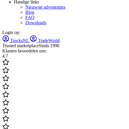
Handige links
Nieuwste advertenties
Blog
FAQ
Downloads
Login op:
TrucksNL
TradeWorld
Trusted marketplace
Sinds 1998
Klanten beoordelen ons:
4.7