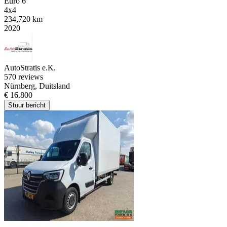
Euro 6
4x4
234,720 km
2020
AutoStratis e.K.
5
70 reviews
Nürnberg, Duitsland
€ 16.800
Stuur bericht