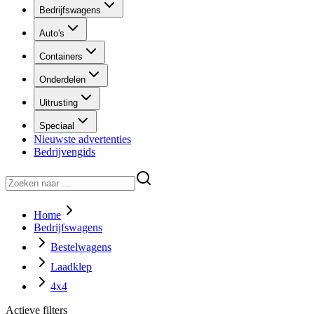
Bedrijfswagens
Auto's
Containers
Onderdelen
Uitrusting
Speciaal
Nieuwste advertenties
Bedrijvengids
Home
Bedrijfswagens
Bestelwagens
Laadklep
4x4
Actieve filters