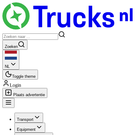
Zoeken
NL
Toggle theme
Login
Plaats advertentie
Transport
Equipment