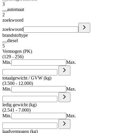
3
automaat
2
zoekwoord
zoekwoord
brandstoftype
diesel
5
Vermogen (PK)
(129 - 256)
Min.
Max.
totaalgewicht / GVW (kg)
(3.500 - 12.000)
Min.
Max.
ledig gewicht (kg)
(2.541 - 7.000)
Min.
Max.
laadvermogen (kg)