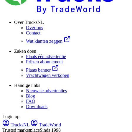
Over TrucksNL
Over ons
Contact
Wat klanten zeggen
Zaken doen
Plaats één advertentie
Prijzen abonnement
Plaats banner
Vrachtwagen verkopen
Handige links
Nieuwste advertenties
Blog
FAQ
Downloads
Login op:
TrucksNL
TradeWorld
Trusted marketplace
Sinds 1998