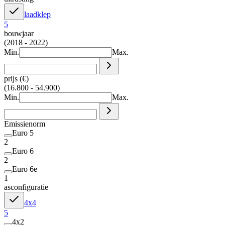
laadklep
5
bouwjaar
(2018 - 2022)
Min.
Max.
prijs (€)
(16.800 - 54.900)
Min.
Max.
Emissienorm
Euro 5
2
Euro 6
2
Euro 6e
1
asconfiguratie
4x4
5
4x2