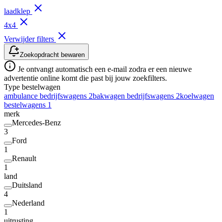
laadklep
4x4
Verwijder filters
Zoekopdracht bewaren
Je ontvangt automatisch een e-mail zodra er een nieuwe
advertentie online komt die past bij jouw zoekfilters.
Type bestelwagen
ambulance bedrijfswagens
2
bakwagen bedrijfswagens
2
koelwagen
bestelwagens
1
merk
Mercedes-Benz
3
Ford
1
Renault
1
land
Duitsland
4
Nederland
1
uitrusting